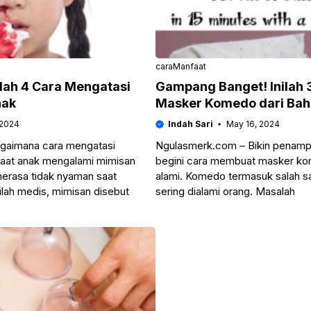
cara
Manfaat
ilah 4 Cara Mengatasi
Gampang Banget! Inilah
nak
Masker Komedo dari Bah
 2024
Indah Sari
May 16, 2024
gaimana cara mengatasi
Ngulasmerk.com – Bikin penampi
aat anak mengalami mimisan
begini cara membuat masker ko
erasa tidak nyaman saat
alami. Komedo termasuk salah sa
tilah medis, mimisan disebut
sering dialami orang. Masalah