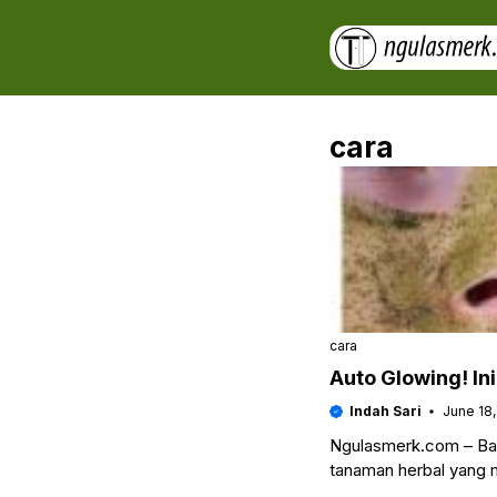
Skip
to
content
cara
cara
Auto Glowing! I
Indah Sari
June 18
Ngulasmerk.com – Bag
tanaman herbal yang m