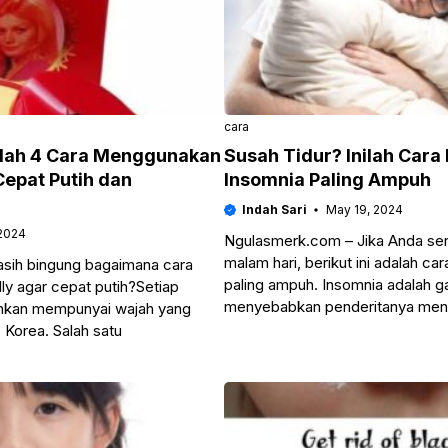
cara
nilah 4 Cara Menggunakan
Susah Tidur? Inilah Cara
Cepat Putih dan
Insomnia Paling Ampuh
Indah Sari
May 19, 2024
 2024
Ngulasmerk.com – Jika Anda seri
malam hari, berikut ini adalah c
sih bingung bagaimana cara
paling ampuh. Insomnia adalah 
y agar cepat putih?Setiap
menyebabkan penderitanya men
inkan mempunyai wajah yang
s Korea. Salah satu