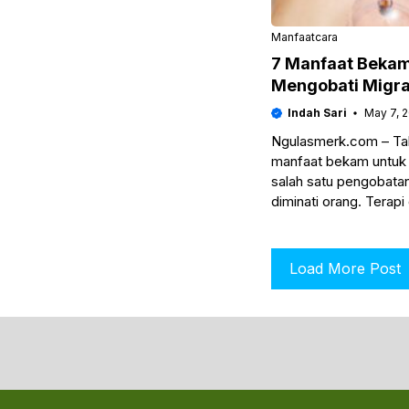
Manfaat
cara
7 Manfaat Bekam
Mengobati Migrai
Indah Sari
May 7, 
Ngulasmerk.com – Tah
manfaat bekam untuk
salah satu pengobatan
diminati orang. Terapi
Load More Post