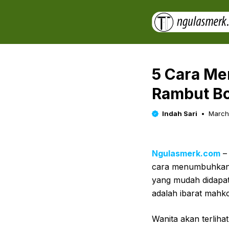
Skip
to
content
5 Cara Me
Rambut Bo
Indah Sari
March
Ngulasmerk.com
– 
cara menumbuhkan 
yang mudah didapat
adalah ibarat mahk
Wanita akan terliha