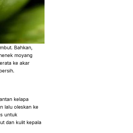
ambut. Bahkan,
 nenek moyang
erata ke akar
bersih.
antan kelapa
 lalu oleskan ke
as untuk
t dan kulit kepala