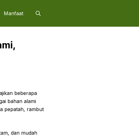
Manfaat
ami,
sajikan beberapa
ai bahan alami
ta pepatah, rambut
hitam, dan mudah