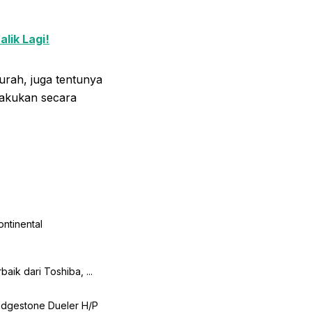
lik Lagi!
rah, juga tentunya
akukan secara
ontinental
aik dari Toshiba, ...
ridgestone Dueler H/P