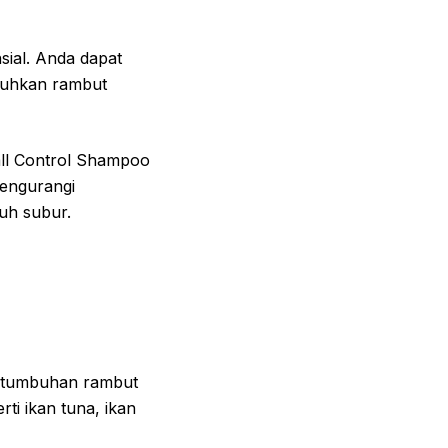
ial. Anda dapat
buhkan rambut
all Control Shampoo
mengurangi
uh subur.
ertumbuhan rambut
i ikan tuna, ikan