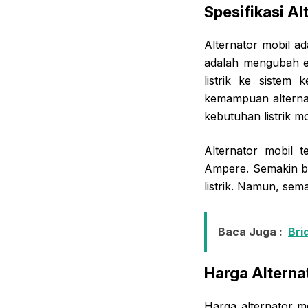
Spesifikasi A
Alternator mobil a
adalah mengubah en
listrik ke sistem 
kemampuan alternat
kebutuhan listrik m
Alternator mobil 
Ampere. Semakin b
listrik. Namun, sem
Baca Juga :
Bri
Harga Alterna
Harga alternator m