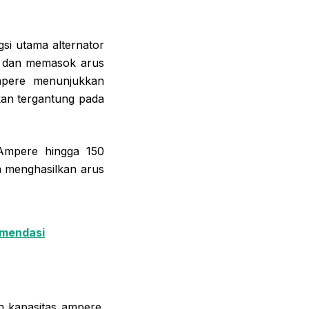
si utama alternator
ai dan memasok arus
 ampere menunjukkan
kan tergantung pada
 Ampere hingga 150
 menghasilkan arus
omendasi
n kapasitas ampere.