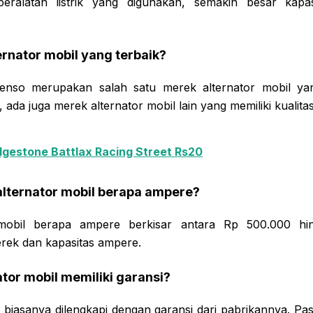
eralatan listrik yang digunakan, semakin besar kapa
ernator mobil yang terbaik?
Denso merupakan salah satu merek alternator mobil ya
 ada juga merek alternator mobil lain yang memiliki kualita
dgestone Battlax Racing Street Rs20
alternator mobil berapa ampere?
 mobil berapa ampere berkisar antara Rp 500.000 hi
rek dan kapasitas ampere.
ator mobil memiliki garansi?
l biasanya dilengkapi dengan garansi dari pabrikannya. P