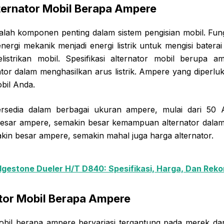
lternator Mobil Berapa Ampere
dalah komponen penting dalam sistem pengisian mobil. Fung
ergi mekanik menjadi energi listrik untuk mengisi bater
kelistrikan mobil. Spesifikasi alternator mobil berupa
or dalam menghasilkan arus listrik. Ampere yang diperlu
obil Anda.
tersedia dalam berbagai ukuran ampere, mulai dari 50
esar ampere, semakin besar kemampuan alternator dalam
akin besar ampere, semakin mahal juga harga alternator.
dgestone Dueler H/T D840: Spesifikasi, Harga, Dan Rek
tor Mobil Berapa Ampere
obil berapa ampere bervariasi tergantung pada merek da