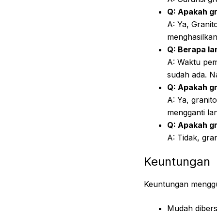
Q: Apakah g
A: Ya, Grani
menghasilkan
Q: Berapa l
A: Waktu pem
sudah ada. N
Q: Apakah gr
A: Ya, granit
mengganti lan
Q: Apakah g
A: Tidak, gr
Keuntungan
Keuntungan menggu
Mudah dibers