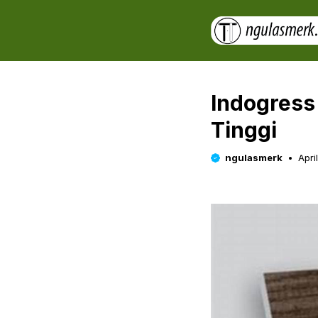
Skip
to
content
Indogress
Tinggi
ngulasmerk
Apri