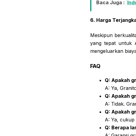
Baca Juga :
Ind
6. Harga Terjangk
Meskipun berkualita
yang tepat untuk 
mengeluarkan biaya 
FAQ
Q: Apakah gr
A: Ya, Grani
Q: Apakah g
A: Tidak. Gra
Q: Apakah g
A: Ya, cukup
Q: Berapa l
A: Garansi gr