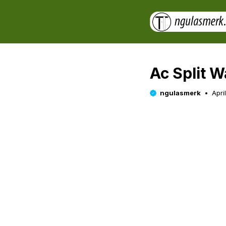
Skip
to
content
Ac Split 
ngulasmerk
Apri