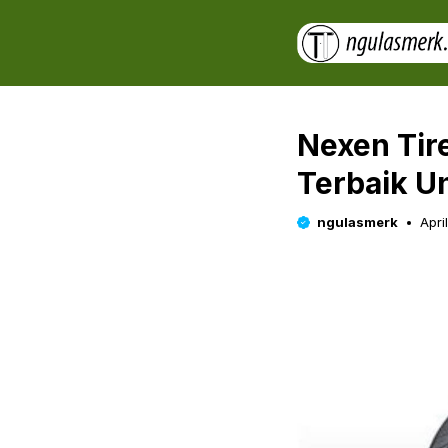
Skip
to
content
Nexen Tire
Terbaik U
ngulasmerk
Apri