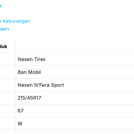
a
n Kekurangan
naan
duk
Nexen Tires
Ban Mobil
Nexen N’Fera Sport
215/45R17
87
W