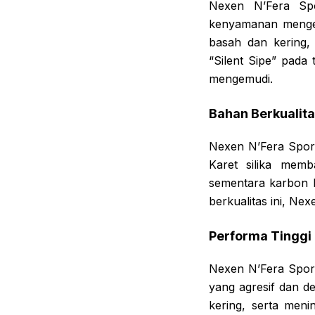
Nexen N’Fera Spo
kenyamanan mengemu
basah dan kering, 
“Silent Sipe” pad
mengemudi.
Bahan Berkualit
Nexen N’Fera Sport 
Karet silika mem
sementara karbon 
berkualitas ini, N
Performa Tinggi
Nexen N’Fera Sport
yang agresif dan de
kering, serta meni