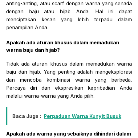
anting-anting, atau scarf dengan warna yang senada
dengan baju atau hijab Anda. Hal ini dapat
menciptakan kesan yang lebih terpadu dalam
penampilan Anda.
Apakah ada aturan khusus dalam memadukan
warna baju dan hijab?
Tidak ada aturan khusus dalam memadukan warna
baju dan hijab. Yang penting adalah mengeksplorasi
dan mencoba kombinasi warna yang berbeda.
Percaya diri dan ekspresikan kepribadian Anda
melalui warna-warna yang Anda pilih.
Baca Juga :
Perpaduan Warna Kunyit Busuk
Apakah ada warna yang sebaiknya dihindari dalam