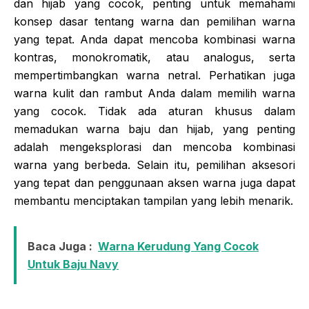
dan hijab yang cocok, penting untuk memahami
konsep dasar tentang warna dan pemilihan warna
yang tepat. Anda dapat mencoba kombinasi warna
kontras, monokromatik, atau analogus, serta
mempertimbangkan warna netral. Perhatikan juga
warna kulit dan rambut Anda dalam memilih warna
yang cocok. Tidak ada aturan khusus dalam
memadukan warna baju dan hijab, yang penting
adalah mengeksplorasi dan mencoba kombinasi
warna yang berbeda. Selain itu, pemilihan aksesori
yang tepat dan penggunaan aksen warna juga dapat
membantu menciptakan tampilan yang lebih menarik.
Baca Juga :
Warna Kerudung Yang Cocok
Untuk Baju Navy