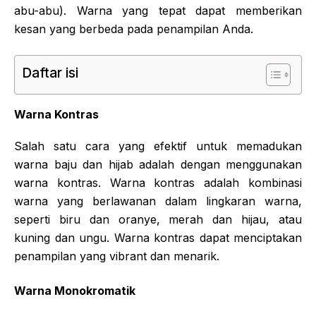
abu-abu). Warna yang tepat dapat memberikan
kesan yang berbeda pada penampilan Anda.
Daftar isi
Warna Kontras
Salah satu cara yang efektif untuk memadukan
warna baju dan hijab adalah dengan menggunakan
warna kontras. Warna kontras adalah kombinasi
warna yang berlawanan dalam lingkaran warna,
seperti biru dan oranye, merah dan hijau, atau
kuning dan ungu. Warna kontras dapat menciptakan
penampilan yang vibrant dan menarik.
Warna Monokromatik