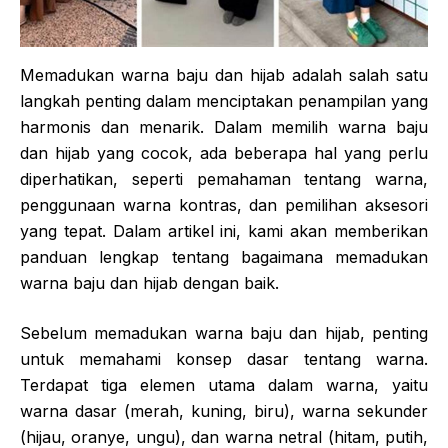
Memadukan warna baju dan hijab adalah salah satu
langkah penting dalam menciptakan penampilan yang
harmonis dan menarik. Dalam memilih warna baju
dan hijab yang cocok, ada beberapa hal yang perlu
diperhatikan, seperti pemahaman tentang warna,
penggunaan warna kontras, dan pemilihan aksesori
yang tepat. Dalam artikel ini, kami akan memberikan
panduan lengkap tentang bagaimana memadukan
warna baju dan hijab dengan baik.
Sebelum memadukan warna baju dan hijab, penting
untuk memahami konsep dasar tentang warna.
Terdapat tiga elemen utama dalam warna, yaitu
warna dasar (merah, kuning, biru), warna sekunder
(hijau, oranye, ungu), dan warna netral (hitam, putih,