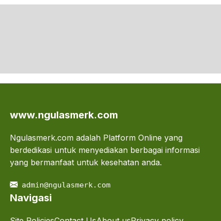
www.ngulasmerk.com
Ngulasmerk.com adalah Platform Online yang
berdedikasi untuk menyediakan berbagai informasi
yang bermanfaat untuk kesehatan anda.
admin@ngulasmerk.com
Navigasi
Site Policies
Contact Us
About us
Privacy policy