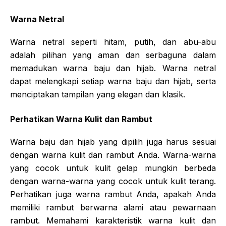
Warna Netral
Warna netral seperti hitam, putih, dan abu-abu
adalah pilihan yang aman dan serbaguna dalam
memadukan warna baju dan hijab. Warna netral
dapat melengkapi setiap warna baju dan hijab, serta
menciptakan tampilan yang elegan dan klasik.
Perhatikan Warna Kulit dan Rambut
Warna baju dan hijab yang dipilih juga harus sesuai
dengan warna kulit dan rambut Anda. Warna-warna
yang cocok untuk kulit gelap mungkin berbeda
dengan warna-warna yang cocok untuk kulit terang.
Perhatikan juga warna rambut Anda, apakah Anda
memiliki rambut berwarna alami atau pewarnaan
rambut. Memahami karakteristik warna kulit dan