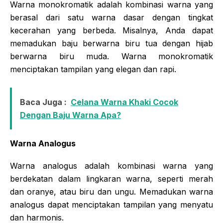
Warna monokromatik adalah kombinasi warna yang
berasal dari satu warna dasar dengan tingkat
kecerahan yang berbeda. Misalnya, Anda dapat
memadukan baju berwarna biru tua dengan hijab
berwarna biru muda. Warna monokromatik
menciptakan tampilan yang elegan dan rapi.
Baca Juga :
Celana Warna Khaki Cocok
Dengan Baju Warna Apa?
Warna Analogus
Warna analogus adalah kombinasi warna yang
berdekatan dalam lingkaran warna, seperti merah
dan oranye, atau biru dan ungu. Memadukan warna
analogus dapat menciptakan tampilan yang menyatu
dan harmonis.