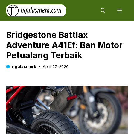
Skip
Men
to
content
Bridgestone Battlax
Adventure A41Ef: Ban Motor
Petualang Terbaik
ngulasmerk
April 27, 2026