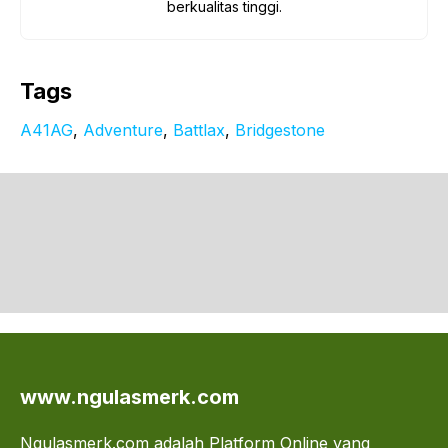
berkualitas tinggi.
Tags
A41AG
, 
Adventure
, 
Battlax
, 
Bridgestone
www.ngulasmerk.com
Ngulasmerk.com adalah Platform Online yang