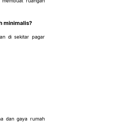
ng membuat ruangan
h minimalis?
n di sekitar pagar
ema dan gaya rumah