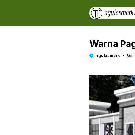
Skip
to
content
Warna Pag
ngulasmerk
Sept