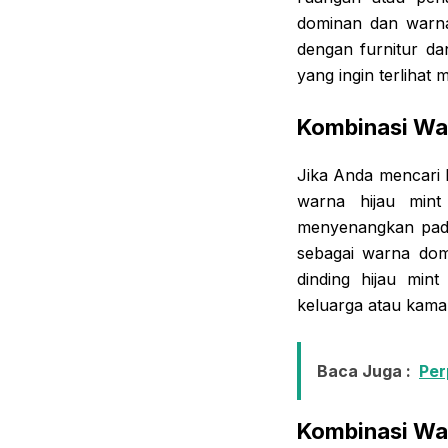
dominan dan warna
dengan furnitur d
yang ingin terlihat
Kombinasi War
Jika Anda mencari
warna hijau min
menyenangkan pada
sebagai warna dom
dinding hijau min
keluarga atau kamar
Baca Juga :
Per
Kombinasi War