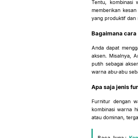
Tentu, kombinasi 
memberikan kesan 
yang produktif dan
Bagaimana cara 
Anda dapat mengga
aksen. Misalnya, 
putih sebagai aks
warna abu-abu seba
Apa saja jenis f
Furnitur dengan w
kombinasi warna hi
atau dominan, terg
Baca Juga :
Kom