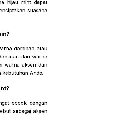
a hijau mint dapat
enciptakan suasana
ain?
warna dominan atau
 dominan dan warna
ai warna aksen dan
n kebutuhan Anda.
int?
angat cocok dengan
sebut sebagai aksen