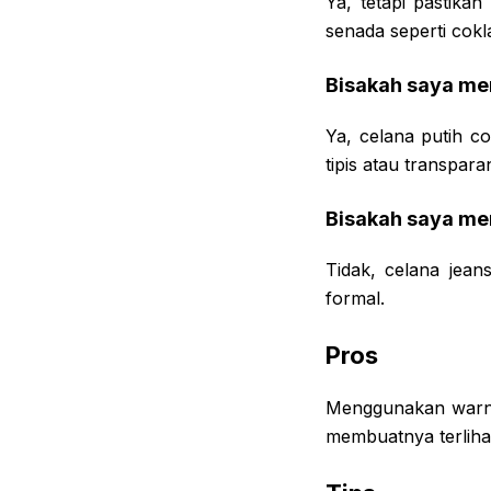
Ya, tetapi pastika
senada seperti cokl
Bisakah saya me
Ya, celana putih co
tipis atau transpara
Bisakah saya me
Tidak, celana jean
formal.
Pros
Menggunakan warna 
membuatnya terlihat