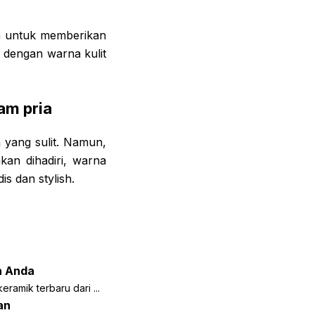
m untuk memberikan
 dengan warna kulit
am pria
 yang sulit. Namun,
an dihadiri, warna
s dan stylish.
h Anda
eramik terbaru dari ...
an