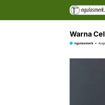
Skip
to
content
Warna Cel
ngulasmerk
Augu