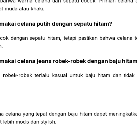
n bahwa warna celana dan sepatu cocok. Pilihlah celan
at muda atau khaki.
makai celana putih dengan sepatu hitam?
cok dengan sepatu hitam, tetapi pastikan bahwa celana te
n.
makai celana jeans robek-robek dengan baju hita
s robek-robek terlalu kasual untuk baju hitam dan tidak
celana yang tepat dengan baju hitam dapat meningkatka
 lebih modis dan stylish.