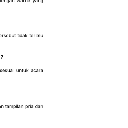
a dengan warna yang
rsebut tidak terlalu
m?
 sesuai untuk acara
n tampilan pria dan