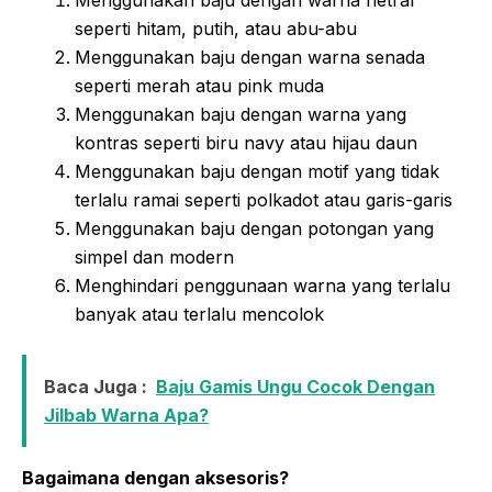
seperti hitam, putih, atau abu-abu
Menggunakan baju dengan warna senada
seperti merah atau pink muda
Menggunakan baju dengan warna yang
kontras seperti biru navy atau hijau daun
Menggunakan baju dengan motif yang tidak
terlalu ramai seperti polkadot atau garis-garis
Menggunakan baju dengan potongan yang
simpel dan modern
Menghindari penggunaan warna yang terlalu
banyak atau terlalu mencolok
Baca Juga :
Baju Gamis Ungu Cocok Dengan
Jilbab Warna Apa?
Bagaimana dengan aksesoris?