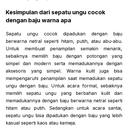
Kesimpulan dari sepatu ungu cocok
dengan baju warna apa
Sepatu ungu cocok dipadukan dengan baju
berwarna netral seperti hitam, putih, atau abu-abu.
Untuk membuat penampilan semakin menarik,
sebaiknya memilih baju dengan potongan yang
simpel dan modern serta memadukannya dengan
aksesoris yang simpel. Warna kulit juga bisa
mempengaruhi penampilan saat memadukan sepatu
ungu dengan baju. Untuk acara formal, sebaiknya
memilih sepatu ungu yang berbahan kulit dan
memadukannya dengan baju berwarna netral seperti
hitam atau putih. Sedangkan untuk acara santai,
sepatu ungu bisa dipadukan dengan baju yang lebih
kasual seperti kaos atau kemeja.