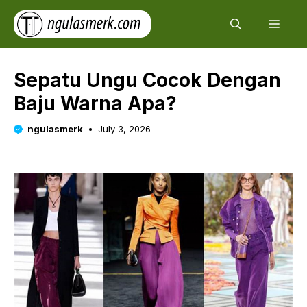
Skip
Men
to
content
Sepatu Ungu Cocok Dengan
Baju Warna Apa?
ngulasmerk
July 3, 2026