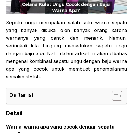
Sepatu ungu merupakan salah satu warna sepatu
yang banyak disukai oleh banyak orang karena
warnanya yang cantik dan menarik. Namun,
seringkali kita bingung memadukan sepatu ungu
dengan baju apa. Nah, dalam artikel ini akan dibahas
mengenai kombinasi sepatu ungu dengan baju warna
apa yang cocok untuk membuat penampilanmu
semakin stylish.
Daftar isi
Detail
Warna-warna apa yang cocok dengan sepatu