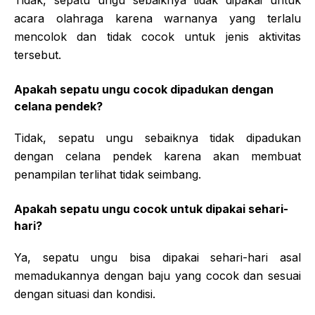
acara olahraga karena warnanya yang terlalu
mencolok dan tidak cocok untuk jenis aktivitas
tersebut.
Apakah sepatu ungu cocok dipadukan dengan
celana pendek?
Tidak, sepatu ungu sebaiknya tidak dipadukan
dengan celana pendek karena akan membuat
penampilan terlihat tidak seimbang.
Apakah sepatu ungu cocok untuk dipakai sehari-
hari?
Ya, sepatu ungu bisa dipakai sehari-hari asal
memadukannya dengan baju yang cocok dan sesuai
dengan situasi dan kondisi.