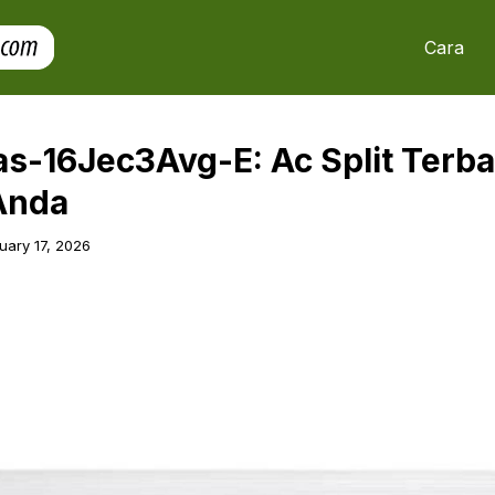
Cara
as-16Jec3Avg-E: Ac Split Terba
Anda
uary 17, 2026