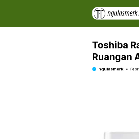
Skip
to
content
Toshiba R
Ruangan 
ngulasmerk
Febr