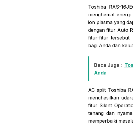
Toshiba RAS-16JEC
menghemat energi d
ion plasma yang dap
dengan fitur Auto 
fitur-fitur terse
bagi Anda dan kelu
Baca Juga :
Tos
Anda
AC split Toshiba 
menghasilkan udara
fitur Silent Opera
tenang dan nyaman.
memperbaiki masala