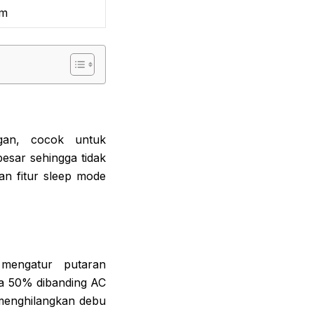
mm
gan, cocok untuk
besar sehingga tidak
an fitur sleep mode
mengatur putaran
a 50% dibanding AC
t menghilangkan debu