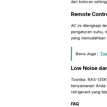
dan kotoran sehingg
Remote Contr
AC ini dilengkapi 
pengaturan suhu, mo
yang memudahkan pe
Baca Juga :
Tos
Low Noise da
Toshiba RAS-13SKV
kenyamanan Anda sa
refrigerant yang ti
FAQ