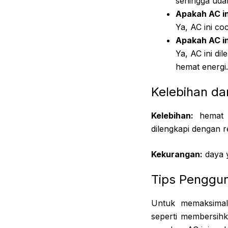
sehingga udar
Apakah AC in
Ya, AC ini co
Apakah AC in
Ya, AC ini d
hemat energi.
Kelebihan d
Kelebihan:
hemat e
dilengkapi dengan 
Kekurangan:
daya y
Tips Penggu
Untuk memaksimal
seperti membersihka