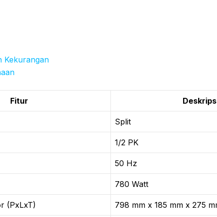
n Kekurangan
naan
Fitur
Deskrips
Split
1/2 PK
50 Hz
780 Watt
or (PxLxT)
798 mm x 185 mm x 275 