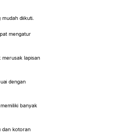
 mudah diikuti.
apat mengatur
k merusak lapisan
suai dengan
 memiliki banyak
u dan kotoran