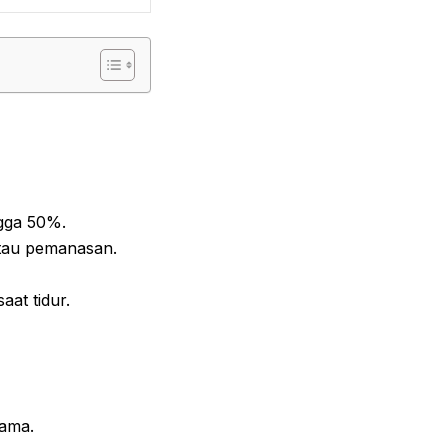
ngga 50%.
atau pemanasan.
at tidur.
lama.