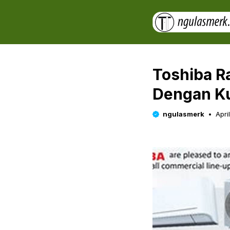
Skip
to
content
Toshiba R
Dengan Ku
ngulasmerk
Apri