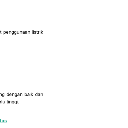
 penggunaan listrik
ang dengan baik dan
u tinggi.
tas