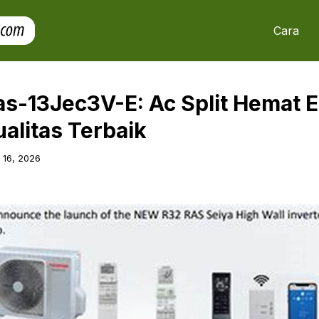
Cara
as-13Jec3V-E: Ac Split Hemat E
alitas Terbaik
l 16, 2026