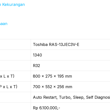
n Kekurangan
naan
Toshiba RAS-13JEC3V-E
1340
R32
x L x T)
800 x 275 x 195 mm
 x L x T)
700 x 552 x 256 mm
Auto Restart, Turbo, Sleep, Self Diagnos
Rp 6.100.000,-