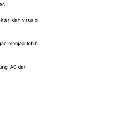
er.
teri dan virus di
an menjadi lebih
ungi AC dari