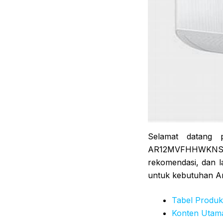
Selamat datang 
AR12MVFHHWKNSE. A
rekomendasi, dan l
untuk kebutuhan A
Tabel Produk
Konten Utam