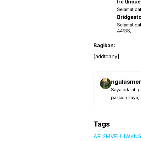
Irc (Inou
Selamat dat
Bridgest
Selamat dat
A41BS, ...
Bagikan:
[addtoany]
ngulasmer
Saya adalah p
passion saya, 
Tags
AR12MVFHHWKNS