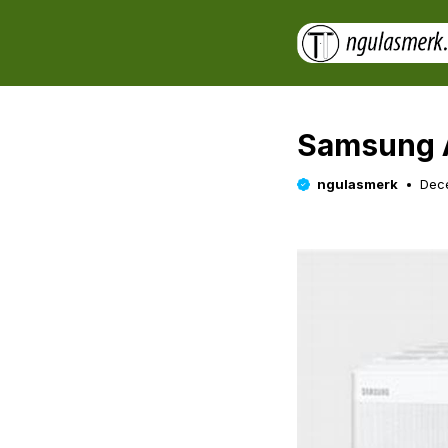
Skip
to
content
Samsung 
ngulasmerk
Dece