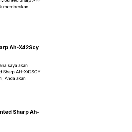
l Mounted Sharp AH-
tuk memberikan
harp Ah-X42Scy
 mana saya akan
ed Sharp AH-X42SCY
ni, Anda akan
unted Sharp Ah-