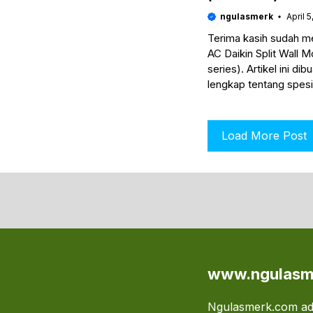
ngulasmerk
April 
Terima kasih sudah me
AC Daikin Split Wall 
series). Artikel ini d
lengkap tentang spesif
Load More Post
www.ngulasm
Ngulasmerk.com ada