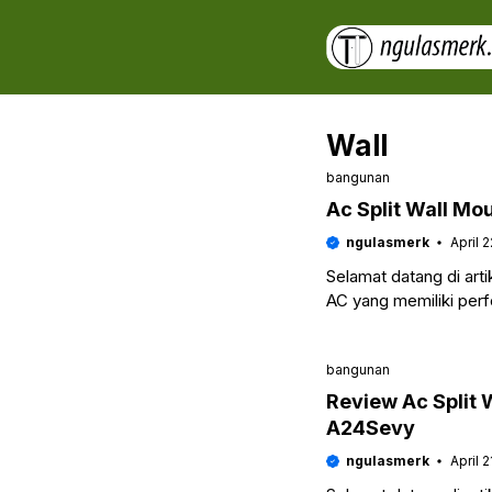
Skip
to
content
Wall
bangunan
Ac Split Wall M
ngulasmerk
April 
Selamat datang di ar
AC yang memiliki perfo
bangunan
Review Ac Split 
A24Sevy
ngulasmerk
April 2