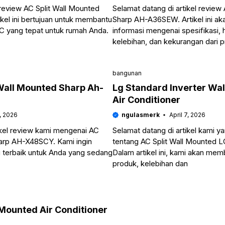
review AC Split Wall Mounted
Selamat datang di artikel review
kel ini bertujuan untuk membantu
Sharp AH-A36SEW. Artikel ini a
C yang tepat untuk rumah Anda.
informasi mengenai spesifikasi,
kelebihan, dan kekurangan dari 
bangunan
Wall Mounted Sharp Ah-
Lg Standard Inverter Wal
Air Conditioner
8, 2026
ngulasmerk
April 7, 2026
ikel review kami mengenai AC
Selamat datang di artikel kami
harp AH-X48SCY. Kami ingin
tentang AC Split Wall Mounted LG
 terbaik untuk Anda yang sedang
Dalam artikel ini, kami akan mem
produk, kelebihan dan
l Mounted Air Conditioner