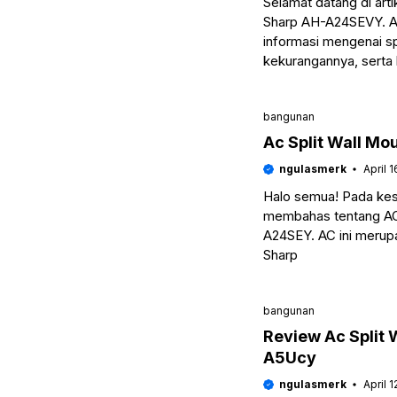
Selamat datang di art
Sharp AH-A24SEVY. Ar
informasi mengenai sp
kekurangannya, serta
bangunan
Ac Split Wall M
ngulasmerk
April 
Halo semua! Pada kese
membahas tentang AC 
A24SEY. AC ini merupa
Sharp
bangunan
Review Ac Split 
A5Ucy
ngulasmerk
April 1