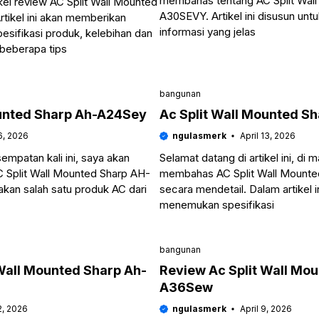
membahas tentang AC Split Wal
ikel review AC Split Wall Mounted
A30SEVY. Artikel ini disusun un
tikel ini akan memberikan
informasi yang jelas
esifikasi produk, kelebihan dan
 beberapa tips
bangunan
ounted Sharp Ah-A24Sey
Ac Split Wall Mounted S
16, 2026
ngulasmerk
April 13, 2026
mpatan kali ini, saya akan
Selamat datang di artikel ini, di
Split Wall Mounted Sharp AH-
membahas AC Split Wall Mount
kan salah satu produk AC dari
secara mendetail. Dalam artikel i
menemukan spesifikasi
bangunan
Wall Mounted Sharp Ah-
Review Ac Split Wall Mo
A36Sew
2, 2026
ngulasmerk
April 9, 2026