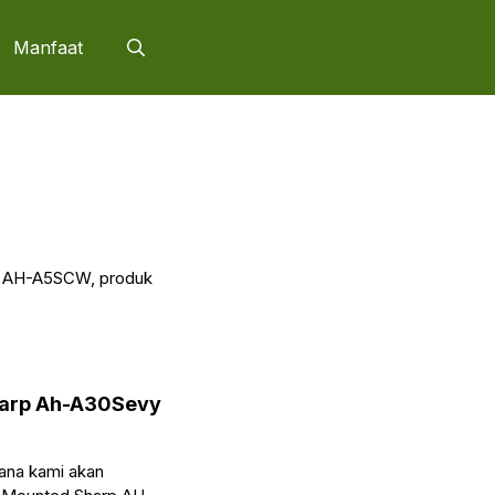
Manfaat
arp AH-A5SCW, produk
harp Ah-A30Sevy
 mana kami akan