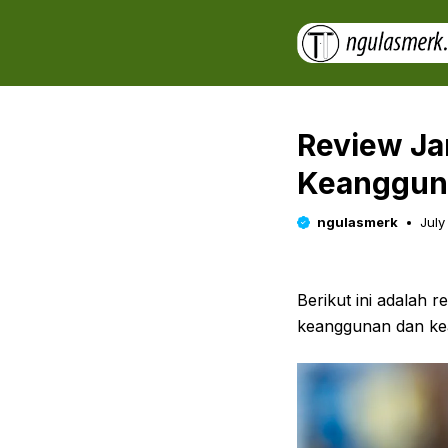
Skip
to
content
Review Ja
Keangguna
ngulasmerk
July
Berikut ini adalah 
keanggunan dan kea