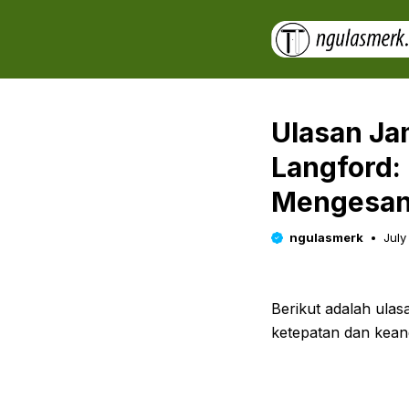
Skip
to
content
Ulasan Jam
Langford:
Mengesa
ngulasmerk
July
Berikut adalah ula
ketepatan dan kea