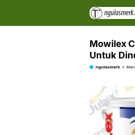
Skip
to
content
Mowilex C
Untuk Din
ngulasmerk
Marc