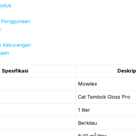
roduk
 Penggunaan
i
n Kekurangan
naan
Spesifikasi
Deskrip
Mowilex
Cat Tembok Gloss Pro
1 liter
Berkilau
2
8-10 m
/liter