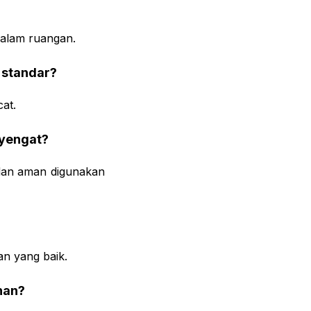
dalam ruangan.
 standar?
at.
nyengat?
 dan aman digunakan
n yang baik.
nan?