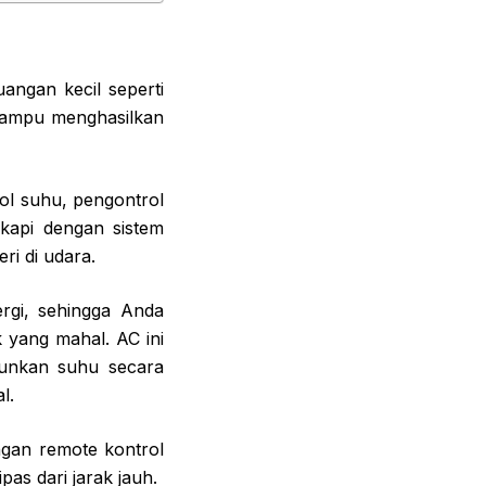
angan kecil seperti
 mampu menghasilkan
rol suhu, pengontrol
gkapi dengan sistem
i di udara.
rgi, sehingga Anda
k yang mahal. AC ini
runkan suhu secara
l.
engan remote kontrol
s dari jarak jauh.