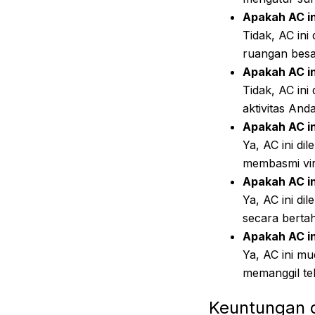
Apakah AC in
Tidak, AC ini
ruangan besa
Apakah AC in
Tidak, AC in
aktivitas Anda
Apakah AC in
Ya, AC ini d
membasmi viru
Apakah AC in
Ya, AC ini d
secara berta
Apakah AC i
Ya, AC ini mu
memanggil tek
Keuntungan 