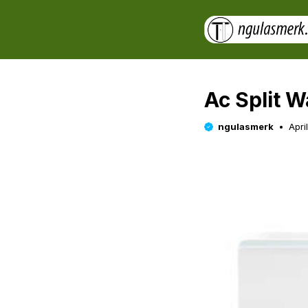
Skip
to
content
Ac Split 
ngulasmerk
Apri