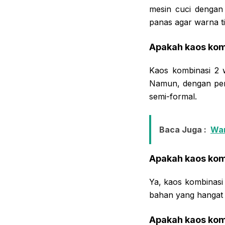
mesin cuci dengan
panas agar warna ti
Apakah kaos kom
Kaos kombinasi 2 w
Namun, dengan pemi
semi-formal.
Baca Juga :
War
Apakah kaos kom
Ya, kaos kombinasi
bahan yang hangat 
Apakah kaos komb