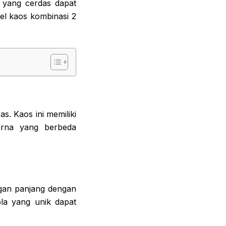
 yang cerdas dapat
l kaos kombinasi 2
. Kaos ini memiliki
arna yang berbeda
ngan panjang dengan
ola yang unik dapat