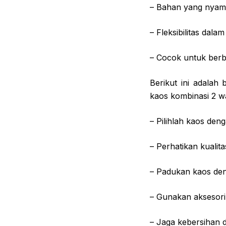
– Bahan yang nyama
– Fleksibilitas dalam
– Cocok untuk berb
Berikut ini adala
kaos kombinasi 2 w
– Pilihlah kaos de
– Perhatikan kuali
– Padukan kaos den
– Gunakan aksesori
– Jaga kebersihan