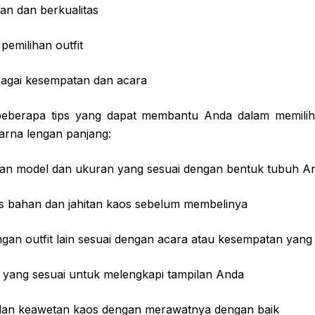
n dan berkualitas
 pemilihan outfit
agai kesempatan dan acara
h beberapa tips yang dapat membantu Anda dalam memil
arna lengan panjang:
ngan model dan ukuran yang sesuai dengan bentuk tubuh A
tas bahan dan jahitan kaos sebelum membelinya
gan outfit lain sesuai dengan acara atau kesempatan yang 
 yang sesuai untuk melengkapi tampilan Anda
 dan keawetan kaos dengan merawatnya dengan baik