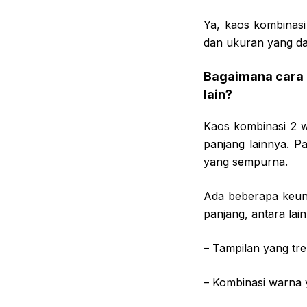
Ya, kaos kombinasi
dan ukuran yang da
Bagaimana cara 
lain?
Kaos kombinasi 2 w
panjang lainnya. P
yang sempurna.
Ada beberapa keunt
panjang, antara lain
– Tampilan yang tre
– Kombinasi warna 