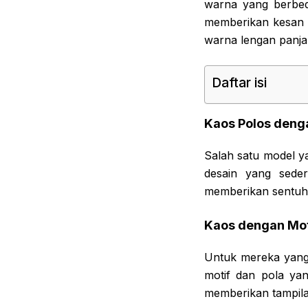
warna yang berbed
memberikan kesan 
warna lengan panjan
Daftar isi
Kaos Polos deng
Salah satu model y
desain yang sede
memberikan sentuha
Kaos dengan Mot
Untuk mereka yang 
motif dan pola yan
memberikan tampila