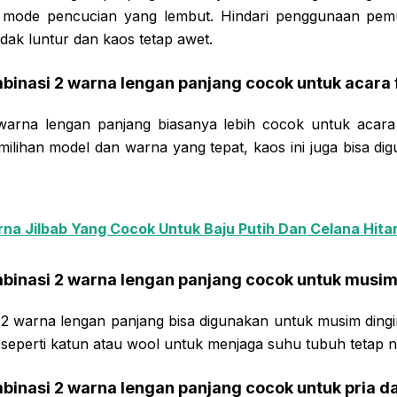
 mode pencucian yang lembut. Hindari penggunaan pemu
dak luntur dan kaos tetap awet.
binasi 2 warna lengan panjang cocok untuk acara 
arna lengan panjang biasanya lebih cocok untuk acara 
lihan model dan warna yang tepat, kaos ini juga bisa di
na Jilbab Yang Cocok Untuk Baju Putih Dan Celana Hit
binasi 2 warna lengan panjang cocok untuk musim
 2 warna lengan panjang bisa digunakan untuk musim dingin
seperti katun atau wool untuk menjaga suhu tubuh tetap 
inasi 2 warna lengan panjang cocok untuk pria d