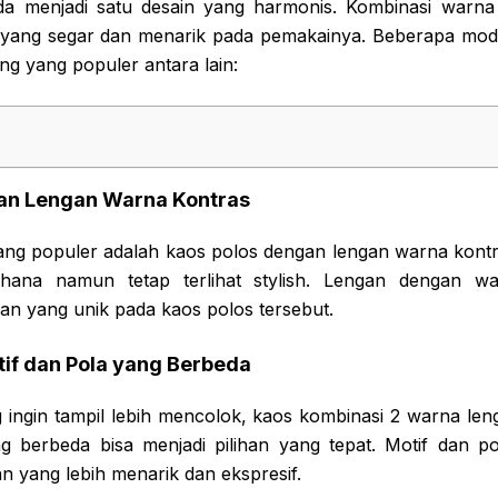
a menjadi satu desain yang harmonis. Kombinasi warna
yang segar dan menarik pada pemakainya. Beberapa mode
g yang populer antara lain:
an Lengan Warna Kontras
ang populer adalah kaos polos dengan lengan warna kontras
rhana namun tetap terlihat stylish. Lengan dengan w
n yang unik pada kaos polos tersebut.
if dan Pola yang Berbeda
ingin tampil lebih mencolok, kaos kombinasi 2 warna le
g berbeda bisa menjadi pilihan yang tepat. Motif dan p
n yang lebih menarik dan ekspresif.