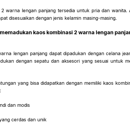
 2 warna lengan panjang tersedia untuk pria dan wanita.
pat disesuaikan dengan jenis kelamin masing-masing.
memadukan kaos kombinasi 2 warna lengan panjan
arna lengan panjang dapat dipadukan dengan celana jean
adukan dengan sepatu dan aksesori yang sesuai untuk m
ungan yang bisa didapatkan dengan memiliki kaos kombi
:
ndi dan modis
yang cerdas dan unik