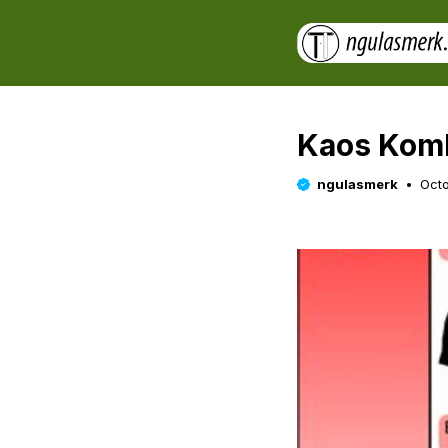
Skip
to
content
Kaos Komb
ngulasmerk
Octo