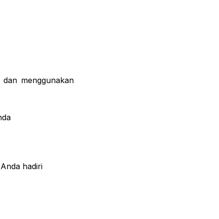
ih dan menggunakan
nda
Anda hadiri