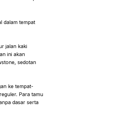
al dalam tempat
r jalan kaki
n ini akan
owstone, sedotan
gan ke tempat-
reguler. Para tamu
anpa dasar serta