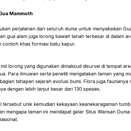
l Gua Mammoth
kan perjalanan dari seluruh dunia untuk menyaksikan G
ringan gua alam juga lorong bawah tanah terbesar di dalam a
 contoh khas formasi batu kapur.
mil lorong yang digunakan dimaksud disurvei di tempat are
 gua. Para ilmuwan serta peneliti mengatakan taman yang m
gian tahapan sejarah evolusi bumi. Flora juga faunanya
aya dengan lebih lanjut besar dari 130 spesies.
al tersebut unik kemudian kekayaan keanekaragaman tum
an mengapa taman ini mendapat gelar Situs Warisan Duni
nasional.