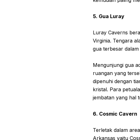
kemudian paling me
5. Gua Luray
Luray Caverns bera
Virginia. Tengara 
gua terbesar dalam 
Mengunjungi gua a
ruangan yang terseb
dipenuhi dengan tia
kristal. Para petua
jembatan yang hal t
6. Cosmic Cavern
Terletak dalam area 
Arkansas yaitu Cosm