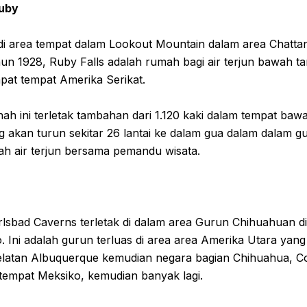
Ruby
k di area tempat dalam Lookout Mountain dalam area Chatt
un 1928, Ruby Falls adalah rumah bagi air terjun bawah t
mpat tempat Amerika Serikat.
nah ini terletak tambahan dari 1.120 kaki dalam tempat b
 akan turun sekitar 26 lantai ke dalam gua dalam dalam 
ndah air terjun bersama pemandu wisata.
lsbad Caverns terletak di dalam area Gurun Chihuahuan d
 Ini adalah gurun terluas di area area Amerika Utara yang
latan Albuquerque kemudian negara bagian Chihuahua, Co
empat Meksiko, kemudian banyak lagi.