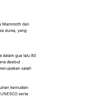
ua Mammoth dari
rea dunia, yang
a dalam gua lalu 80
ana disebut
 merupakan salah
buhan kemudian
a UNESCO serta