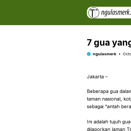
Skip
to
content
7 gua yang
ngulasmerk
Octo
Jakarta –
Beberapa gua dalam
taman nasional, ko
sebagai “antah ber
Ini adalah tujuh gu
dilaporkan laman Tr