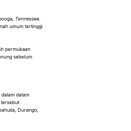
anooga, Tennessee.
anah umum tertinggi
awah permukaan
gunung sebelum
i dalam dalam
 tersebut
ahuila, Durango,