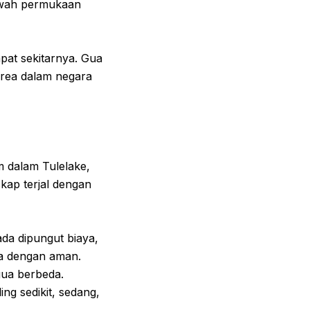
bawah permukaan
mpat sekitarnya. Gua
area dalam negara
m dalam Tulelake,
kap terjal dengan
da dipungut biaya,
a dengan aman.
gua berbeda.
ng sedikit, sedang,