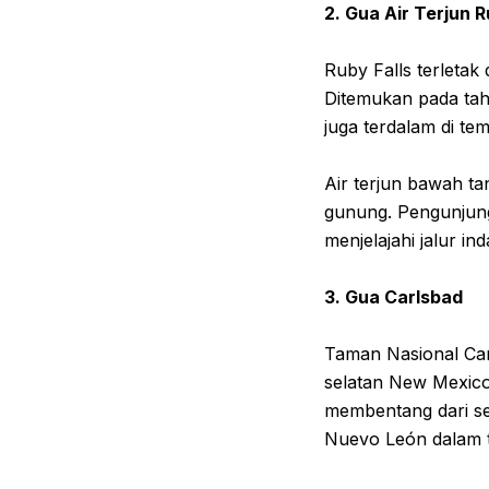
2. Gua Air Terjun 
Ruby Falls terleta
Ditemukan pada tah
juga terdalam di te
Air terjun bawah ta
gunung. Pengunjung
menjelajahi jalur i
3. Gua Carlsbad
Taman Nasional Car
selatan New Mexico.
membentang dari se
Nuevo León dalam t