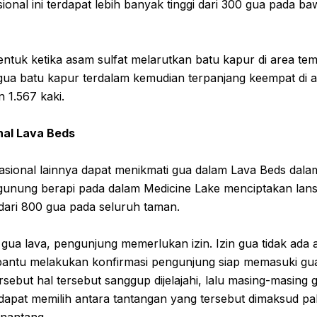
ional ini terdapat lebih banyak tinggi dari 300 gua pada 
entuk ketika asam sulfat melarutkan batu kapur di area te
 gua batu kapur terdalam kemudian terpanjang keempat di 
n 1.567 kaki.
al Lava Beds
sional lainnya dapat menikmati gua dalam Lava Beds dala
 gunung berapi pada dalam Medicine Lake menciptakan lans
 dari 800 gua pada seluruh taman.
ua lava, pengunjung memerlukan izin. Izin gua tidak ada a
bantu melakukan konfirmasi pengunjung siap memasuki gu
sebut hal tersebut sanggup dijelajahi, lalu masing-masing 
pat memilih antara tantangan yang tersebut dimaksud pali