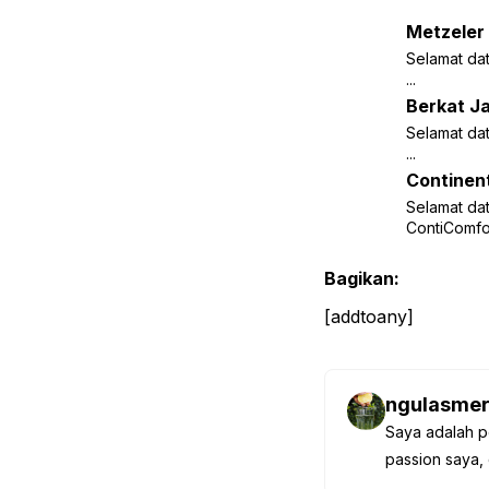
Metzeler 
Selamat da
...
Berkat J
Selamat dat
...
Continen
Selamat dat
ContiComfor
Bagikan:
[addtoany]
ngulasmer
Saya adalah p
passion saya, 