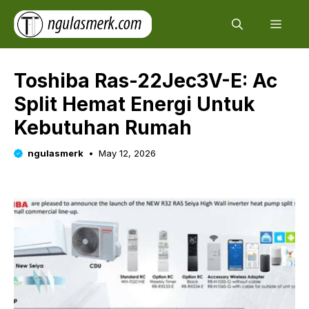
Skip
Men
to
content
Toshiba Ras-22Jec3V-E: Ac
Split Hemat Energi Untuk
Kebutuhan Rumah
ngulasmerk
May 12, 2026