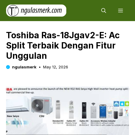
Skip
Men
to
content
Toshiba Ras-18Jgav2-E: Ac
Split Terbaik Dengan Fitur
Unggulan
ngulasmerk
May 12, 2026