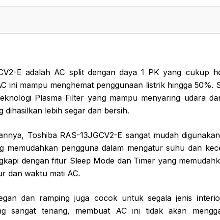
V2-E adalah AC split dengan daya 1 PK yang cukup hem
 AC ini mampu menghemat penggunaan listrik hingga 50%. Sel
 teknologi Plasma Filter yang mampu menyaring udara da
 dihasilkan lebih segar dan bersih.
annya, Toshiba RAS-13JGCV2-E sangat mudah digunakan.
ng memudahkan pengguna dalam mengatur suhu dan kecep
ilengkapi dengan fitur Sleep Mode dan Timer yang memuda
ur dan waktu mati AC.
egan dan ramping juga cocok untuk segala jenis interi
ng sangat tenang, membuat AC ini tidak akan meng