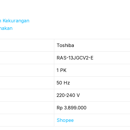
n Kekurangan
nakan
Toshiba
RAS-13JGCV2-E
1 PK
50 Hz
220-240 V
Rp 3.899.000
Shopee