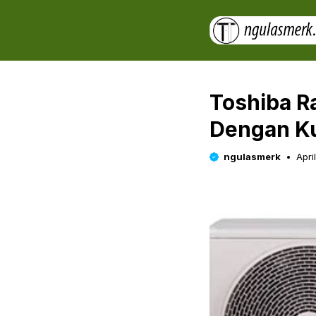
Skip
to
content
Toshiba Ra
Dengan Ku
ngulasmerk
Apri