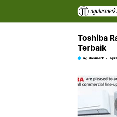
Skip
to
content
Toshiba R
Terbaik
ngulasmerk
Apri