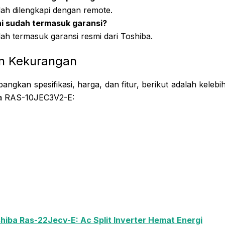
dah dilengkapi dengan remote.
i sudah termasuk garansi?
dah termasuk garansi resmi dari Toshiba.
an Kekurangan
ngkan spesifikasi, harga, dan fitur, berikut adalah kele
iba RAS-10JEC3V2-E:
hiba Ras-22Jecv-E: Ac Split Inverter Hemat Energi