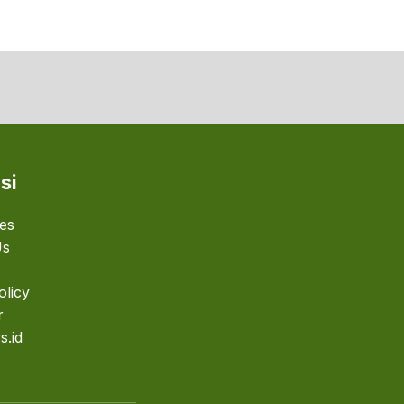
si
ies
Us
olicy
r
s.id