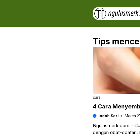
Skip
to
content
Tips mence
cara
4 Cara Menyemb
Indah Sari
March 2
Ngulasmerk.com – Car
dengan obat-obatan. 