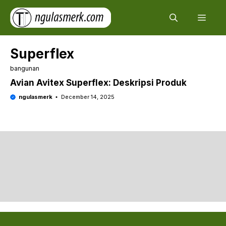
Skip
Men
to
content
Superflex
bangunan
Avian Avitex Superflex: Deskripsi Produk
ngulasmerk
December 14, 2025