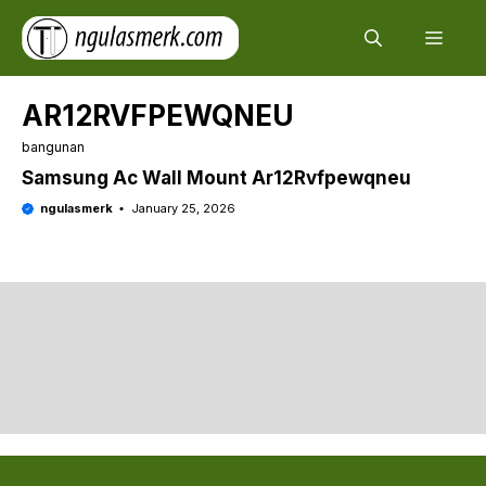
Skip
Men
to
content
AR12RVFPEWQNEU
bangunan
Samsung Ac Wall Mount Ar12Rvfpewqneu
ngulasmerk
January 25, 2026