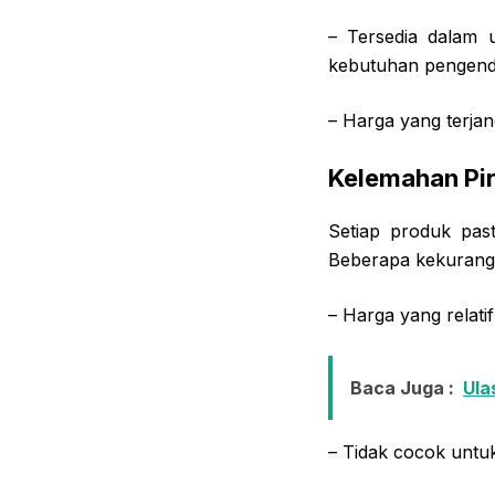
– Tersedia dalam 
kebutuhan pengend
– Harga yang terja
Kelemahan Pire
Setiap produk past
Beberapa kekuranga
– Harga yang relati
Baca Juga :
Ula
– Tidak cocok untu