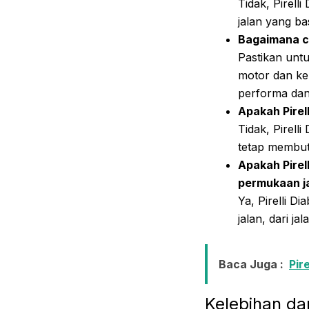
Tidak, Pirell
jalan yang ba
Bagaimana ca
Pastikan untu
motor dan ke
performa dan
Apakah Pirel
Tidak, Pirell
tetap membut
Apakah Pirel
permukaan j
Ya, Pirelli D
jalan, dari ja
Baca Juga :
Pir
Kelebihan dan