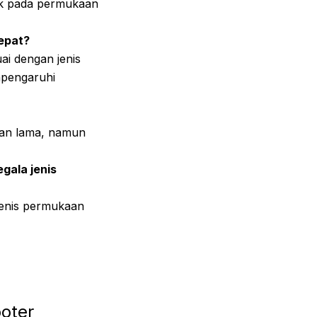
aik pada permukaan
tepat?
ai dengan jenis
mpengaruhi
tahan lama, namun
egala jenis
 jenis permukaan
ooter