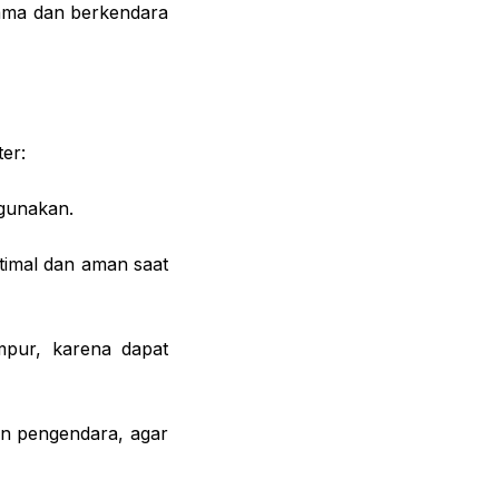
ama dan berkendara
er:
igunakan.
timal dan aman saat
mpur, karena dapat
n pengendara, agar