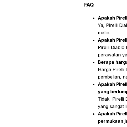
FAQ
Apakah Pirel
Ya, Pirelli D
matic.
Apakah Pirell
Pirelli Diabl
perawatan ya
Berapa harga 
Harga Pirelli
pembelian, n
Apakah Pirel
yang berlum
Tidak, Pirell
yang sangat l
Apakah Pirel
permukaan j