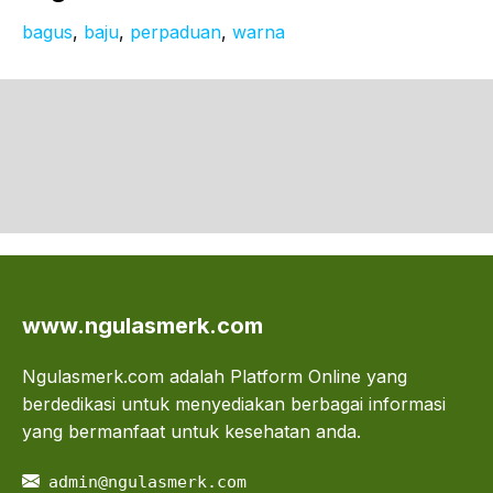
bagus
, 
baju
, 
perpaduan
, 
warna
www.ngulasmerk.com
Ngulasmerk.com adalah Platform Online yang
berdedikasi untuk menyediakan berbagai informasi
yang bermanfaat untuk kesehatan anda.
admin@ngulasmerk.com