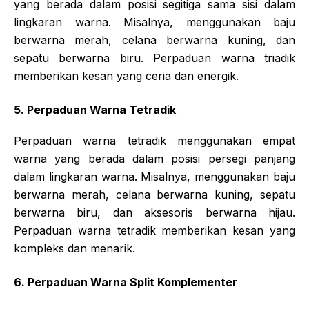
yang berada dalam posisi segitiga sama sisi dalam
lingkaran warna. Misalnya, menggunakan baju
berwarna merah, celana berwarna kuning, dan
sepatu berwarna biru. Perpaduan warna triadik
memberikan kesan yang ceria dan energik.
5. Perpaduan Warna Tetradik
Perpaduan warna tetradik menggunakan empat
warna yang berada dalam posisi persegi panjang
dalam lingkaran warna. Misalnya, menggunakan baju
berwarna merah, celana berwarna kuning, sepatu
berwarna biru, dan aksesoris berwarna hijau.
Perpaduan warna tetradik memberikan kesan yang
kompleks dan menarik.
6. Perpaduan Warna Split Komplementer