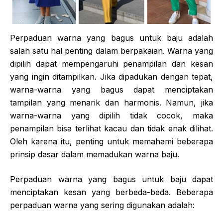
Perpaduan warna yang bagus untuk baju adalah
salah satu hal penting dalam berpakaian. Warna yang
dipilih dapat mempengaruhi penampilan dan kesan
yang ingin ditampilkan. Jika dipadukan dengan tepat,
warna-warna yang bagus dapat menciptakan
tampilan yang menarik dan harmonis. Namun, jika
warna-warna yang dipilih tidak cocok, maka
penampilan bisa terlihat kacau dan tidak enak dilihat.
Oleh karena itu, penting untuk memahami beberapa
prinsip dasar dalam memadukan warna baju.
Perpaduan warna yang bagus untuk baju dapat
menciptakan kesan yang berbeda-beda. Beberapa
perpaduan warna yang sering digunakan adalah: