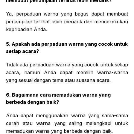
membuat penampilan terlihat lebih menarik?
Ya, perpaduan warna yang bagus dapat membuat
penampilan terlihat lebih menarik dan mencerminkan
kepribadian Anda.
5. Apakah ada perpaduan warna yang cocok untuk
setiap acara?
Tidak ada perpaduan warna yang cocok untuk setiap
acara, namun Anda dapat memilih warna-warna
yang sesuai dengan tema atau suasana acara.
6. Bagaimana cara memadukan warna yang
berbeda dengan baik?
Anda dapat menggunakan warna yang sama-sama
cerah atau warna yang saling melengkapi untuk
memadukan warna yang berbeda dengan baik.