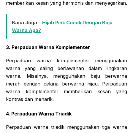
memberikan kesan yang harmonis dan menyegarkan.
Baca Juga :
Hijab Pink Cocok Dengan Baju
Warna Apa?
3. Perpaduan Warna Komplementer
Perpaduan warna komplementer menggunakan
warna yang saling berlawanan dalam lingkaran
warna. Misalnya, menggunakan baju berwarna
merah dengan celana berwarna hijau. Perpaduan
warna komplementer memberikan kesan yang
kontras dan menarik.
4. Perpaduan Warna Triadik
Perpaduan warna triadik menggunakan tiga warna