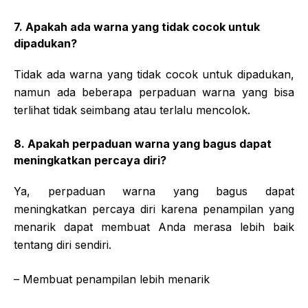
7. Apakah ada warna yang tidak cocok untuk
dipadukan?
Tidak ada warna yang tidak cocok untuk dipadukan,
namun ada beberapa perpaduan warna yang bisa
terlihat tidak seimbang atau terlalu mencolok.
8. Apakah perpaduan warna yang bagus dapat
meningkatkan percaya diri?
Ya, perpaduan warna yang bagus dapat
meningkatkan percaya diri karena penampilan yang
menarik dapat membuat Anda merasa lebih baik
tentang diri sendiri.
– Membuat penampilan lebih menarik