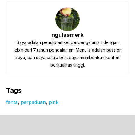
ngulasmerk
Saya adalah penulis artikel berpengalaman dengan
lebih dari 7 tahun pengalaman. Menulis adalah passion
saya, dan saya selalu berupaya memberikan konten
berkualitas tinggi.
Tags
fanta
, 
perpaduan
, 
pink