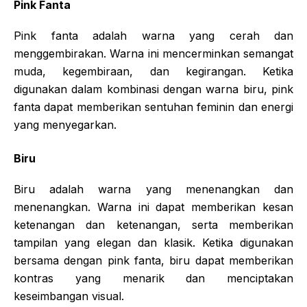
Pink Fanta
Pink fanta adalah warna yang cerah dan
menggembirakan. Warna ini mencerminkan semangat
muda, kegembiraan, dan kegirangan. Ketika
digunakan dalam kombinasi dengan warna biru, pink
fanta dapat memberikan sentuhan feminin dan energi
yang menyegarkan.
Biru
Biru adalah warna yang menenangkan dan
menenangkan. Warna ini dapat memberikan kesan
ketenangan dan ketenangan, serta memberikan
tampilan yang elegan dan klasik. Ketika digunakan
bersama dengan pink fanta, biru dapat memberikan
kontras yang menarik dan menciptakan
keseimbangan visual.