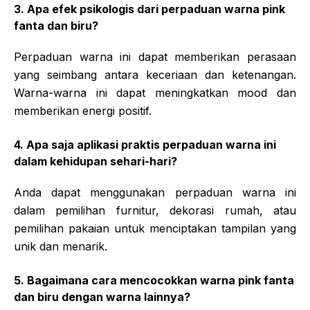
3. Apa efek psikologis dari perpaduan warna pink
fanta dan biru?
Perpaduan warna ini dapat memberikan perasaan
yang seimbang antara keceriaan dan ketenangan.
Warna-warna ini dapat meningkatkan mood dan
memberikan energi positif.
4. Apa saja aplikasi praktis perpaduan warna ini
dalam kehidupan sehari-hari?
Anda dapat menggunakan perpaduan warna ini
dalam pemilihan furnitur, dekorasi rumah, atau
pemilihan pakaian untuk menciptakan tampilan yang
unik dan menarik.
5. Bagaimana cara mencocokkan warna pink fanta
dan biru dengan warna lainnya?