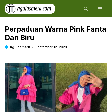
Skip
Men
to
content
Perpaduan Warna Pink Fanta
Dan Biru
ngulasmerk
September 12, 2023