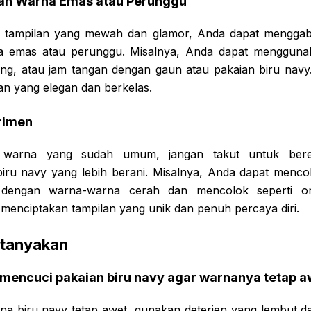
an Warna Emas atau Perunggu
 tampilan yang mewah dan glamor, Anda dapat mengga
 emas atau perunggu. Misalnya, Anda dapat mengguna
lung, atau jam tangan dengan gaun atau pakaian biru navy.
an yang elegan dan berkelas.
rimen
n warna yang sudah umum, jangan takut untuk bere
iru navy yang lebih berani. Misalnya, Anda dapat men
dengan warna-warna cerah dan mencolok seperti o
 menciptakan tampilan yang unik dan penuh percaya diri.
itanyakan
mencuci pakaian biru navy agar warnanya tetap a
a biru navy tetap awet, gunakan deterjen yang lembut da