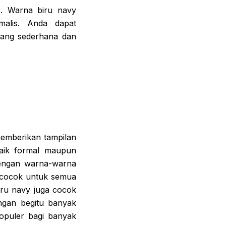
s. Warna biru navy
alis. Anda dapat
yang sederhana dan
memberikan tampilan
aik formal maupun
dengan warna-warna
y cocok untuk semua
iru navy juga cocok
ngan begitu banyak
populer bagi banyak