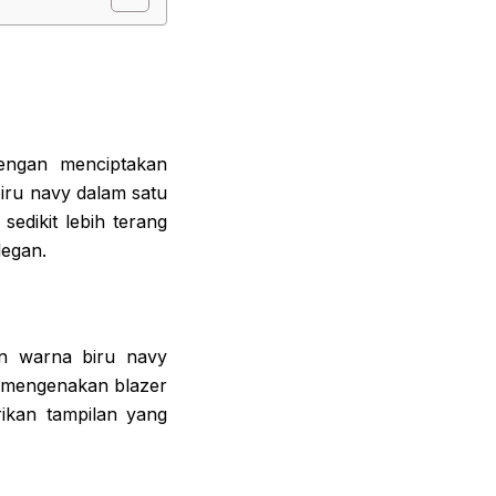
engan menciptakan
iru navy dalam satu
edikit lebih terang
legan.
an warna biru navy
t mengenakan blazer
ikan tampilan yang