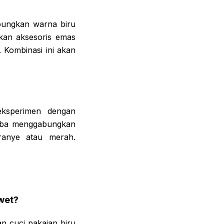
bungkan warna biru
kan aksesoris emas
 Kombinasi ini akan
ksperimen dengan
coba menggabungkan
ranye atau merah.
wet?
n cuci pakaian biru