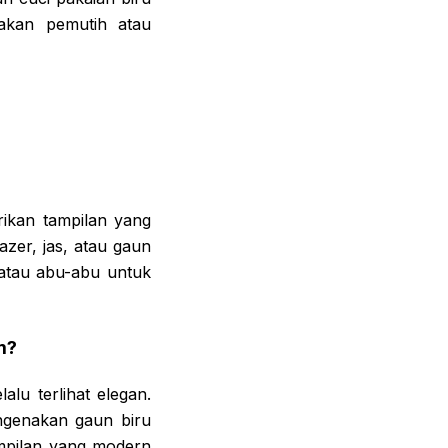
nakan pemutih atau
ikan tampilan yang
azer, jas, atau gaun
atau abu-abu untuk
m?
lu terlihat elegan.
ngenakan gaun biru
ampilan yang modern