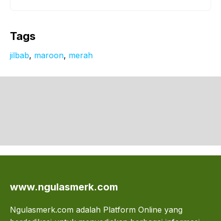
Tags
jilbab
, 
maroon
, 
merah
www.ngulasmerk.com
Ngulasmerk.com adalah Platform Online yang