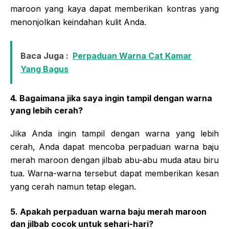
maroon yang kaya dapat memberikan kontras yang
menonjolkan keindahan kulit Anda.
Baca Juga :
Perpaduan Warna Cat Kamar
Yang Bagus
4. Bagaimana jika saya ingin tampil dengan warna
yang lebih cerah?
Jika Anda ingin tampil dengan warna yang lebih
cerah, Anda dapat mencoba perpaduan warna baju
merah maroon dengan jilbab abu-abu muda atau biru
tua. Warna-warna tersebut dapat memberikan kesan
yang cerah namun tetap elegan.
5. Apakah perpaduan warna baju merah maroon
dan jilbab cocok untuk sehari-hari?