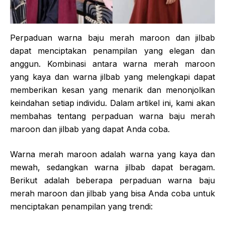
Perpaduan warna baju merah maroon dan jilbab
dapat menciptakan penampilan yang elegan dan
anggun. Kombinasi antara warna merah maroon
yang kaya dan warna jilbab yang melengkapi dapat
memberikan kesan yang menarik dan menonjolkan
keindahan setiap individu. Dalam artikel ini, kami akan
membahas tentang perpaduan warna baju merah
maroon dan jilbab yang dapat Anda coba.
Warna merah maroon adalah warna yang kaya dan
mewah, sedangkan warna jilbab dapat beragam.
Berikut adalah beberapa perpaduan warna baju
merah maroon dan jilbab yang bisa Anda coba untuk
menciptakan penampilan yang trendi: