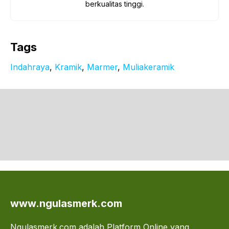
berkualitas tinggi.
Tags
Indahraya
, 
Kramik
, 
Marmer
, 
Muliakeramik
www.ngulasmerk.com
Ngulasmerk.com adalah Platform Online yang