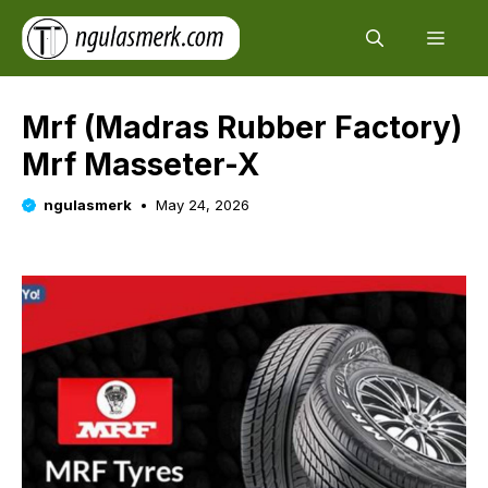
Skip
Men
to
content
Mrf (Madras Rubber Factory)
Mrf Masseter-X
ngulasmerk
May 24, 2026