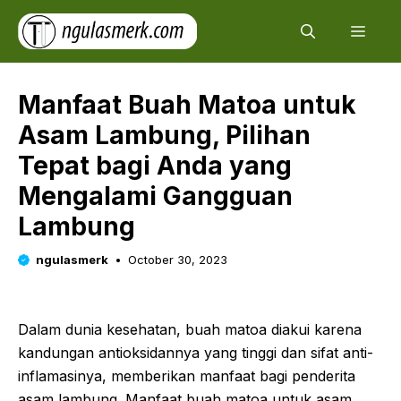
Skip
Men
to
content
Manfaat Buah Matoa untuk
Asam Lambung, Pilihan
Tepat bagi Anda yang
Mengalami Gangguan
Lambung
ngulasmerk
October 30, 2023
Dalam dunia kesehatan, buah matoa diakui karena
kandungan antioksidannya yang tinggi dan sifat anti-
inflamasinya, memberikan manfaat bagi penderita
asam lambung. Manfaat buah matoa untuk asam