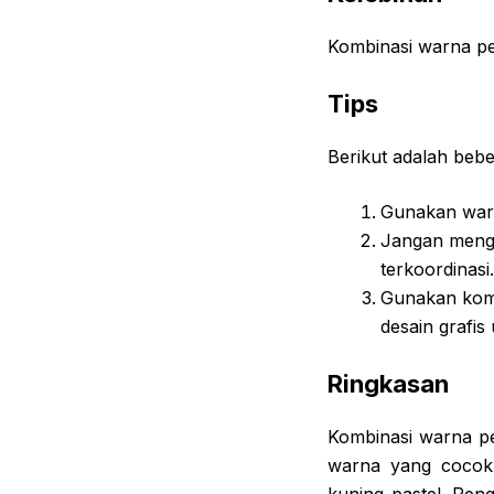
Kombinasi warna pe
Tips
Berikut adalah beb
Gunakan warn
Jangan mengg
terkoordinasi.
Gunakan komb
desain grafi
Ringkasan
Kombinasi warna p
warna yang cocok 
kuning pastel. Pe