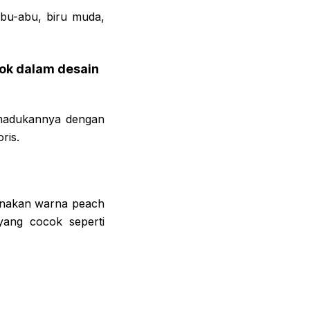
abu-abu, biru muda,
ok dalam desain
emadukannya dengan
ris.
unakan warna peach
ang cocok seperti