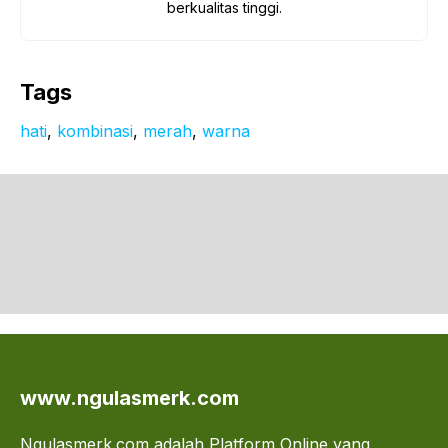
berkualitas tinggi.
Tags
hati
, 
kombinasi
, 
merah
, 
warna
www.ngulasmerk.com
Ngulasmerk.com adalah Platform Online yang