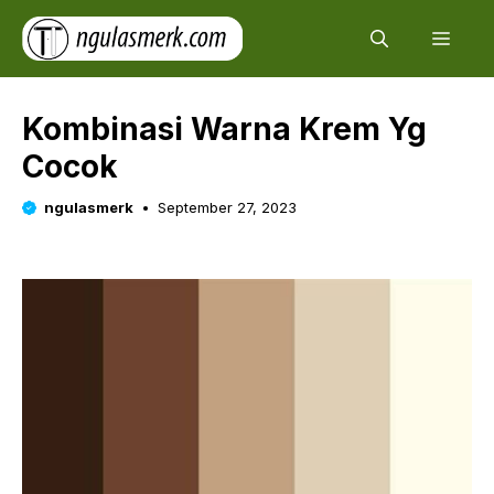
Skip
Men
to
content
Kombinasi Warna Krem Yg
Cocok
ngulasmerk
September 27, 2023