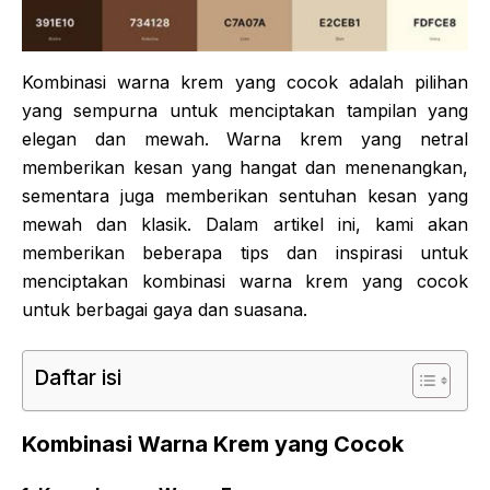
Kombinasi warna krem yang cocok adalah pilihan
yang sempurna untuk menciptakan tampilan yang
elegan dan mewah. Warna krem yang netral
memberikan kesan yang hangat dan menenangkan,
sementara juga memberikan sentuhan kesan yang
mewah dan klasik. Dalam artikel ini, kami akan
memberikan beberapa tips dan inspirasi untuk
menciptakan kombinasi warna krem yang cocok
untuk berbagai gaya dan suasana.
Daftar isi
Kombinasi Warna Krem yang Cocok