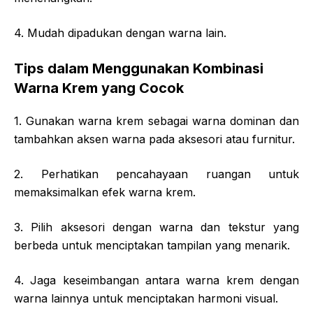
4. Mudah dipadukan dengan warna lain.
Tips dalam Menggunakan Kombinasi
Warna Krem yang Cocok
1. Gunakan warna krem sebagai warna dominan dan
tambahkan aksen warna pada aksesori atau furnitur.
2. Perhatikan pencahayaan ruangan untuk
memaksimalkan efek warna krem.
3. Pilih aksesori dengan warna dan tekstur yang
berbeda untuk menciptakan tampilan yang menarik.
4. Jaga keseimbangan antara warna krem dengan
warna lainnya untuk menciptakan harmoni visual.