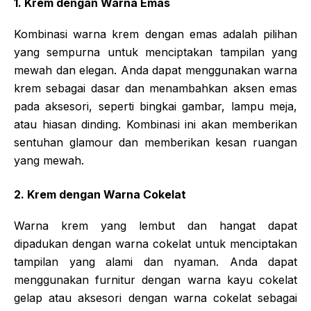
1. Krem dengan Warna Emas
Kombinasi warna krem dengan emas adalah pilihan
yang sempurna untuk menciptakan tampilan yang
mewah dan elegan. Anda dapat menggunakan warna
krem sebagai dasar dan menambahkan aksen emas
pada aksesori, seperti bingkai gambar, lampu meja,
atau hiasan dinding. Kombinasi ini akan memberikan
sentuhan glamour dan memberikan kesan ruangan
yang mewah.
2. Krem dengan Warna Cokelat
Warna krem yang lembut dan hangat dapat
dipadukan dengan warna cokelat untuk menciptakan
tampilan yang alami dan nyaman. Anda dapat
menggunakan furnitur dengan warna kayu cokelat
gelap atau aksesori dengan warna cokelat sebagai