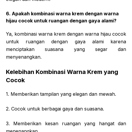
6. Apakah kombinasi warna krem dengan warna
hijau cocok untuk ruangan dengan gaya alami?
Ya, kombinasi warna krem dengan warna hijau cocok
untuk ruangan dengan gaya alami karena
menciptakan suasana yang segar dan
menyenangkan.
Kelebihan Kombinasi Warna Krem yang
Cocok
1. Memberikan tampilan yang elegan dan mewah.
2. Cocok untuk berbagai gaya dan suasana.
3. Memberikan kesan ruangan yang hangat dan
menenangkan.