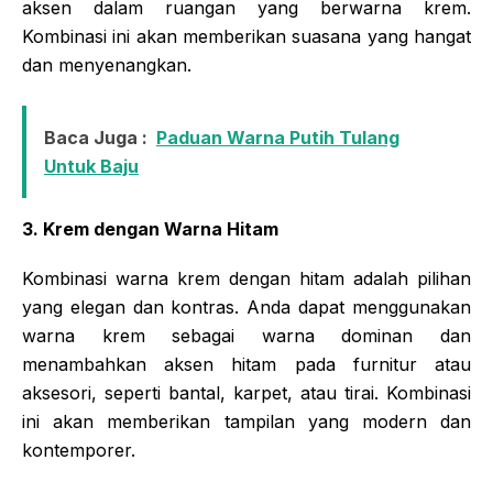
aksen dalam ruangan yang berwarna krem.
Kombinasi ini akan memberikan suasana yang hangat
dan menyenangkan.
Baca Juga :
Paduan Warna Putih Tulang
Untuk Baju
3. Krem dengan Warna Hitam
Kombinasi warna krem dengan hitam adalah pilihan
yang elegan dan kontras. Anda dapat menggunakan
warna krem sebagai warna dominan dan
menambahkan aksen hitam pada furnitur atau
aksesori, seperti bantal, karpet, atau tirai. Kombinasi
ini akan memberikan tampilan yang modern dan
kontemporer.