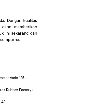
a. Dengan kualitas
ni akan memberikan
k ini sekarang dan
g sempurna.
tor Vario 125. ...
as Rubber Factory) ...
43 ...