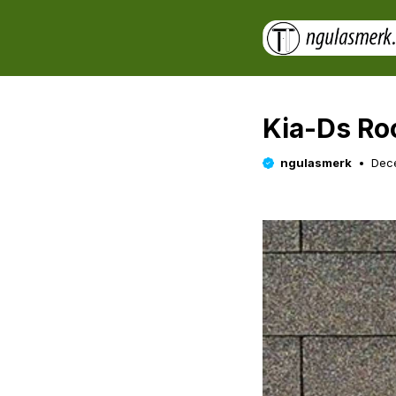
Skip
to
content
Kia-Ds Ro
ngulasmerk
Dec