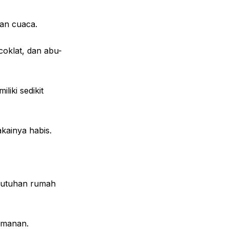
han cuaca.
coklat, dan abu-
liki sedikit
kainya habis.
butuhan rumah
eamanan.