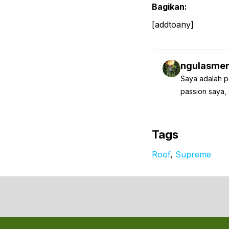
Bagikan:
[addtoany]
ngulasmer
Saya adalah p
passion saya, 
Tags
Roof
, 
Supreme