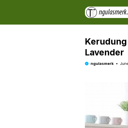
Skip
to
content
Kerudung 
Lavender
ngulasmerk
June