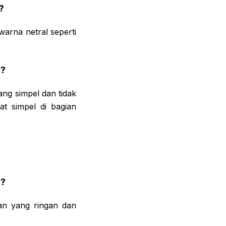
?
arna netral seperti
r?
ng simpel dan tidak
at simpel di bagian
r?
an yang ringan dan