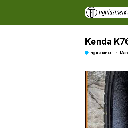
Skip
to
content
Kenda K76
ngulasmerk
Marc