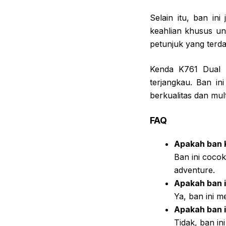
Selain itu, ban i
keahlian khusus u
petunjuk yang terd
Kenda K761 Dual P
terjangkau. Ban i
berkualitas dan mult
FAQ
Apakah ban K
Ban ini coco
adventure.
Apakah ban i
Ya, ban ini 
Apakah ban 
Tidak, ban in