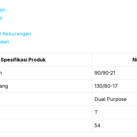
an
a
n Kekurangan
naan
Spesifikasi Produk
Ni
n
90/90-21
ang
130/80-17
Dual Purpose
T
54