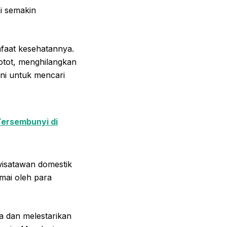
i semakin
anfaat kesehatannya.
otot, menghilangkan
ini untuk mencari
Tersembunyi di
 wisatawan domestik
amai oleh para
a dan melestarikan