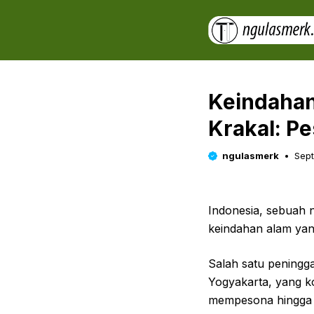
Skip
to
content
Keindahan
Krakal: P
ngulasmerk
Sept
Indonesia, sebuah 
keindahan alam yan
Salah satu peningga
Yogyakarta, yang k
mempesona hingga s