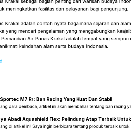
s Krakal sebagai bagian penting dari warisan budaya Indon
uk meningkatkan fasilitas dan pelayanan bagi pengunjung.
s Krakal adalah contoh nyata bagaimana sejarah dan alam
eka yang mencari pengalaman yang menggabungkan keajai
, Pemandian Air Panas Krakal adalah tempat yang sempur
nikmati keindahan alam serta budaya Indonesia.
id
Sportec M7 Rr: Ban Racing Yang Kuat Dan Stabil
tang para pembaca, artikel ini akan membahas tentang ban racing y
aya Abadi Aquashield Flex: Pelindung Atap Terbaik Unt
ang di artikel ini! Saya ingin berbicara tentang produk terbaik untu