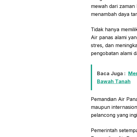
mewah dari zaman k
menambah daya tar
Tidak hanya memilik
Air panas alami ya
stres, dan meningka
pengobatan alami da
Baca Juga :
Men
Bawah Tanah
Pemandian Air Panas
maupun internasiona
pelancong yang ingi
Pemerintah setempa