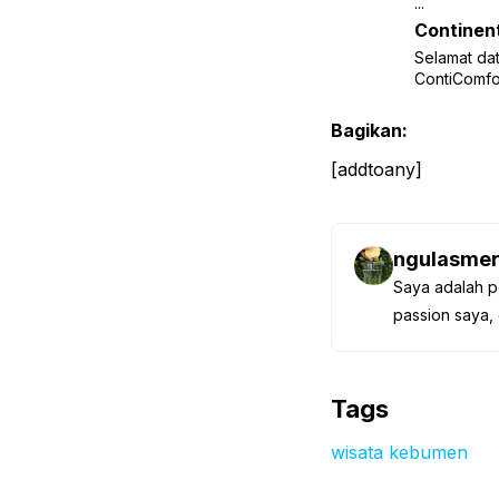
...
Continen
Selamat dat
ContiComfor
Bagikan:
[addtoany]
ngulasmer
Saya adalah p
passion saya, 
Tags
wisata kebumen