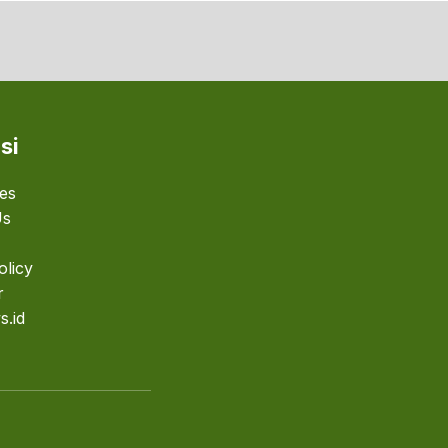
si
ies
Us
olicy
r
s.id