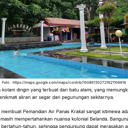
Foto : https://maps.google.com/maps/contrib/100861302721621109616
 kolam dingin yang terbuat dari batu alami, yang memung
ikmati aliran air segar dari pegunungan sekitarnya.
g membuat Pemandian Air Panas Krakal sangat istimewa ada
asih mempertahankan nuansa kolonial Belanda. Bangunan 
 bertahun-tahun, sehingga pengunjung dapat merasakan at