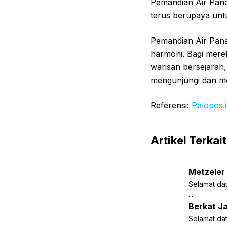
Pemandian Air Pana
terus berupaya unt
Pemandian Air Pana
harmoni. Bagi mer
warisan bersejarah
mengunjungi dan me
Referensi:
Palopos.
Artikel Terkait
Metzeler 
Selamat da
...
Berkat J
Selamat dat