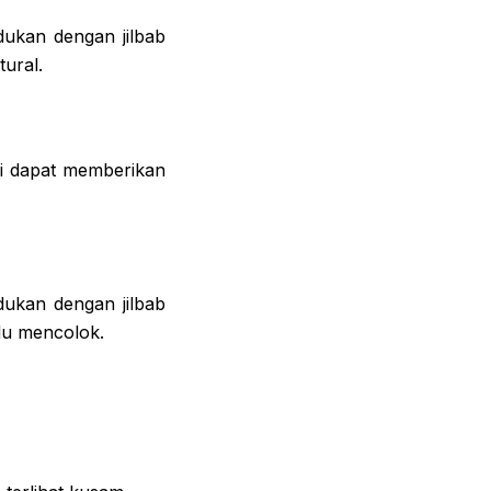
dukan dengan jilbab
ural.
ni dapat memberikan
dukan dengan jilbab
alu mencolok.