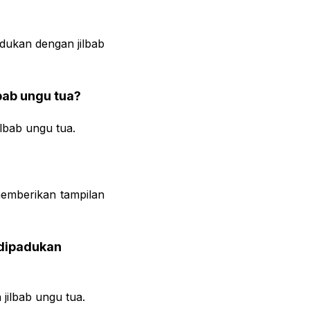
adukan dengan jilbab
bab ungu tua?
lbab ungu tua.
emberikan tampilan
 dipadukan
jilbab ungu tua.