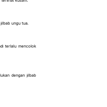
terlihat kusam.
jilbab ungu tua.
di terlalu mencolok
dukan dengan jilbab