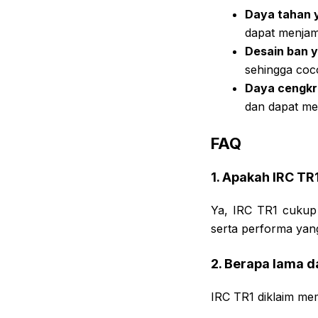
Daya tahan 
dapat menja
Desain ban y
sehingga coc
Daya cengkr
dan dapat me
FAQ
1. Apakah IRC TR
Ya, IRC TR1 cukup
serta performa yang
2. Berapa lama d
IRC TR1 diklaim me