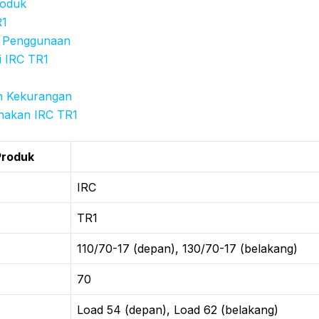
roduk
R1
 Penggunaan
 IRC TR1
n Kekurangan
nakan IRC TR1
Produk
IRC
TR1
110/70-17 (depan), 130/70-17 (belakang)
70
Load 54 (depan), Load 62 (belakang)