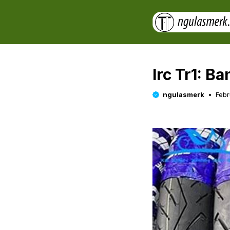
Skip
to
content
Irc Tr1: B
ngulasmerk
Febr