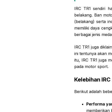
IRC TR1 sendiri h
belakang. Ban moto
(belakang) serta i
memiliki daya cen
berbagai jenis meda
IRC TR1 juga dikla
ini tentunya akan 
itu, IRC TR1 juga 
pada motor sport.
Kelebihan IRC
Berikut adalah bebe
Performa yan
memberikan 