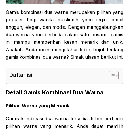
Gamis kombinasi dua warna merupakan pilihan yang
populer bagi wanita muslimah yang ingin tampil
anggun, elegan, dan modis. Dengan menggabungkan
dua warna yang berbeda dalam satu busana, gamis
ini mampu memberikan kesan menarik dan unik.
Apakah Anda ingin mengetahui lebih lanjut tentang
gamis kombinasi dua warna? Simak ulasan berikut ini.
Daftar isi
Detail Gamis Kombinasi Dua Warna
Pilihan Warna yang Menarik
Gamis kombinasi dua warna tersedia dalam berbagai
pilihan warna yang menarik. Anda dapat memilih