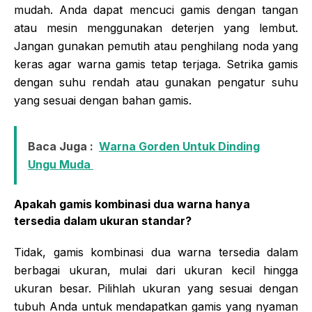
mudah. Anda dapat mencuci gamis dengan tangan
atau mesin menggunakan deterjen yang lembut.
Jangan gunakan pemutih atau penghilang noda yang
keras agar warna gamis tetap terjaga. Setrika gamis
dengan suhu rendah atau gunakan pengatur suhu
yang sesuai dengan bahan gamis.
Baca Juga :
Warna Gorden Untuk Dinding
Ungu Muda
Apakah gamis kombinasi dua warna hanya
tersedia dalam ukuran standar?
Tidak, gamis kombinasi dua warna tersedia dalam
berbagai ukuran, mulai dari ukuran kecil hingga
ukuran besar. Pilihlah ukuran yang sesuai dengan
tubuh Anda untuk mendapatkan gamis yang nyaman