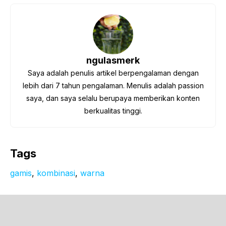
ngulasmerk
Saya adalah penulis artikel berpengalaman dengan
lebih dari 7 tahun pengalaman. Menulis adalah passion
saya, dan saya selalu berupaya memberikan konten
berkualitas tinggi.
Tags
gamis
, 
kombinasi
, 
warna