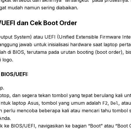
gkat tersebut dan akhirnya “tersangkut” pada prosesnya. 
ngat mudah namun sering diabaikan.
/UEFI dan Cek Boot Order
utput System) atau UEFI (Unified Extensible Firmware Inte
nggung jawab untuk inisialisasi hardware saat laptop perta
lah di BIOS, terutama pada urutan booting (boot order), 
 logo.
BIOS/UEFI:
p.
ptop, dan segera tekan tombol yang tepat berulang kali u
ntuk laptop Asus, tombol yang umum adalah
,
, ata
F2
Del
 perlu mencoba beberapa kali atau mencari tahu tombol s
Anda.
k ke BIOS/UEFI, navigasikan ke bagian “Boot” atau “Boot O