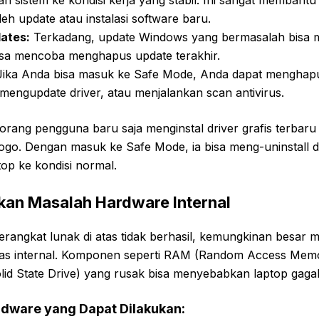
 sistem ke kondisi kerja yang stabil. Ini sangat membantu 
eh update atau instalasi software baru.
dates:
Terkadang, update Windows yang bermasalah bisa
isa mencoba menghapus update terakhir.
ika Anda bisa masuk ke Safe Mode, Anda dapat menghapu
, mengupdate driver, atau menjalankan scan antivirus.
ang pengguna baru saja menginstal driver grafis terbaru d
logo. Dengan masuk ke Safe Mode, ia bisa meng-uninstall d
op ke kondisi normal.
kan Masalah Hardware Internal
erangkat lunak di atas tidak berhasil, kemungkinan besar m
ras internal. Komponen seperti RAM (Random Access Me
lid State Drive) yang rusak bisa menyebabkan laptop gagal
dware yang Dapat Dilakukan: