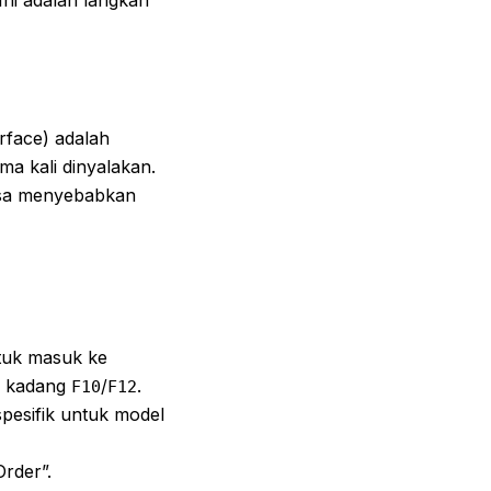
Ini adalah langkah
rface) adalah
ma kali dinyalakan.
bisa menyebabkan
ntuk masuk ke
u kadang
/
.
F10
F12
pesifik untuk model
rder”.