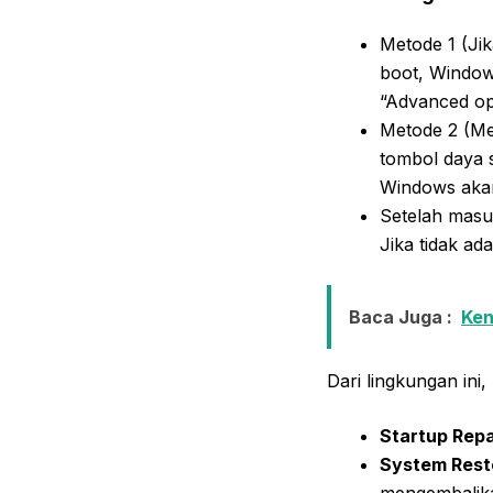
Metode 1 (Jik
boot, Window
“Advanced op
Metode 2 (Me
tombol daya s
Windows akan
Setelah masuk
Jika tidak ad
Baca Juga :
Ken
Dari lingkungan ini
Startup Repa
System Rest