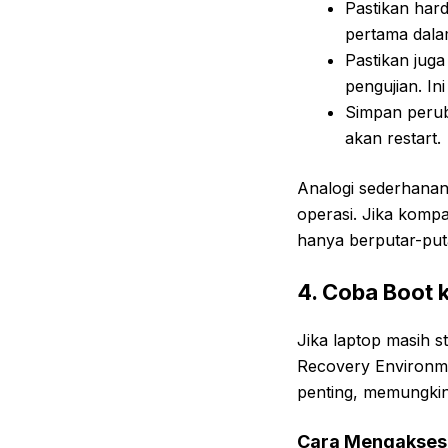
Pastikan hard
pertama dalam
Pastikan juga
pengujian. I
Simpan perub
akan restart.
Analogi sederhanan
operasi. Jika kompa
hanya berputar-puta
4. Coba Boot 
Jika laptop masih s
Recovery Environme
penting, memungkink
Cara Mengakses