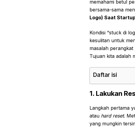
memahami betul pera
bersama-sama mengga
Logo) Saat Startu
Kondisi “stuck di l
kesulitan untuk men
masalah perangkat 
Tujuan kita adalah 
Daftar isi
1. Lakukan Res
Langkah pertama ya
atau
hard reset
. Me
yang mungkin tersi