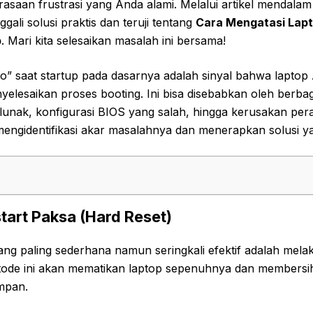
saan frustrasi yang Anda alami. Melalui artikel mendalam i
li solusi praktis dan teruji tentang
Cara Mengatasi Lapt
p
. Mari kita selesaikan masalah ini bersama!
ogo” saat startup pada dasarnya adalah sinyal bahwa lapto
yelesaikan proses booting. Ini bisa disebabkan oleh berbaga
lunak, konfigurasi BIOS yang salah, hingga kerusakan per
mengidentifikasi akar masalahnya dan menerapkan solusi ya
tart Paksa (Hard Reset)
ng paling sederhana namun seringkali efektif adalah mela
tode ini akan mematikan laptop sepenuhnya dan membersihka
mpan.