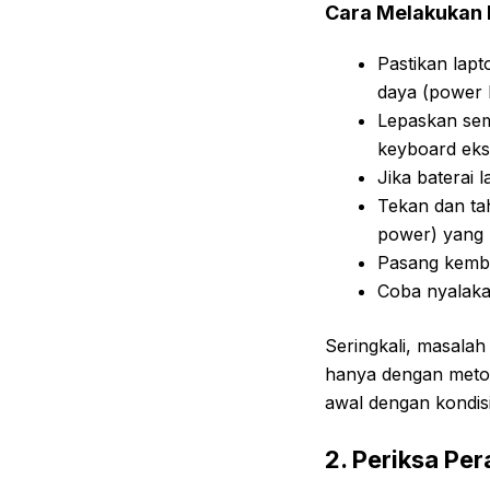
Cara Melakukan 
Pastikan lap
daya (power b
Lepaskan sem
keyboard ekste
Jika baterai 
Tekan dan tah
power) yang 
Pasang kembal
Coba nyalaka
Seringkali, masalah 
hanya dengan metode
awal dengan kondisi
2. Periksa Per