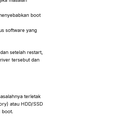
jika masalah
 menyebabkan boot
s software yang
an setelah restart,
river tersebut dan
asalahnya terletak
mory) atau HDD/SSD
 boot.