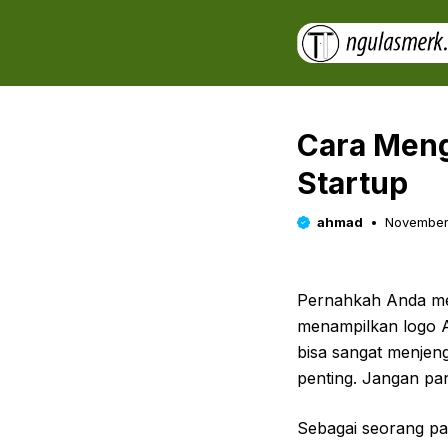
Skip
to
content
Cara Meng
Startup
ahmad
November
Pernahkah Anda me
menampilkan logo As
bisa sangat menjeng
penting. Jangan pan
Sebagai seorang pa