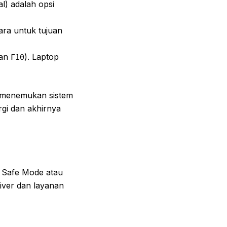
l) adalah opsi
ara untuk tujuan
kan
). Laptop
F10
k menemukan sistem
rgi dan akhirnya
i Safe Mode atau
iver dan layanan