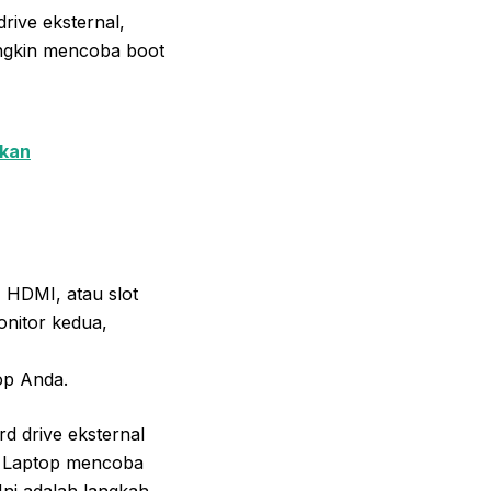
rive eksternal,
ungkin mencoba boot
tkan
 HDMI, atau slot
onitor kedua,
op Anda.
d drive eksternal
. Laptop mencoba