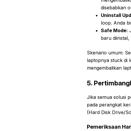
mengembalikan
disebabkan ol
Uninstall Up
loop. Anda b
Safe Mode:
J
baru diinstal
Skenario umum: Seor
laptopnya stuck di 
mengembalikan lapt
5. Pertimbang
Jika semua solusi p
pada perangkat ke
(Hard Disk Drive/So
Pemeriksaan Har