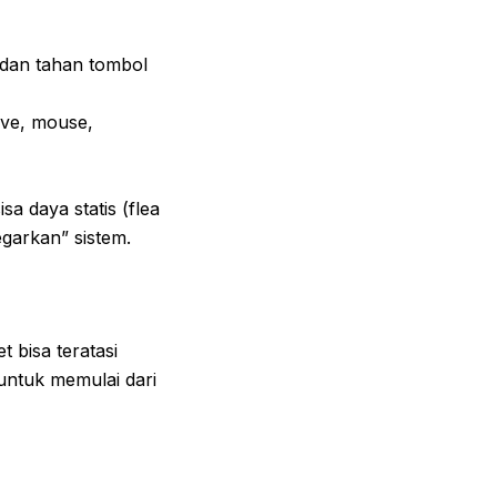
 dan tahan tombol
ive, mouse,
a daya statis (flea
garkan” sistem.
t bisa teratasi
 untuk memulai dari